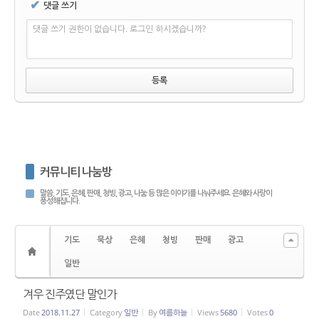
✔
댓글 쓰기
댓글 쓰기 권한이 없습니다. 로그인 하시겠습니까?
커뮤니티 나눔방
말씀, 기도, 은혜, 판매, 청빙, 광고, 나눔 등 많은 이야기를 나눠주세요. 은혜와 사랑이
풍성해집니다.
기도
묵상
은혜
청빙
판매
광고
일반
겨우 진주였단 말인가
Date
2018.11.27
Category
일반
By
여름하늘
Views
5680
Votes
0