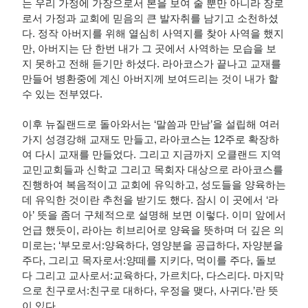
는 우리 가정에 가장으로서 본을 보여 줄 뿐만 아니라 장로
로서 가정과 교회에 믿음의 큰 발자취를 남기고 소천하셨
다. 정작 아버지를 위해 열심히 사역지를 찾아 사역을 했지
만, 아버지는 단 한번 내가 그 곳에서 사역하는 모습을 보
지 못하고 전해 듣기만 하셨다. 라아코스가 끝나고 교재를
만들어 병환중에 계신 아버지께 보여드리는 것이 내가 할
수 있는 전부였다.
이후 뉴질랜드로 돌아와서는 ‘말씀과 만남’을 설립해 여러
가지 성경강해 교재도 만들고, 라아코스는 12주로 확장하
여 다시 교재를 만들었다. 그리고 지금까지 오클랜드 지역
교민교회들과 신학교 그리고 목회자 대상으로 라아코스를
진행하여 복음적이고 교회에 유익하고, 성도들을 양육하는
데 유익한 것이란 추천을 받기도 했다. 잠시 이 곳에서 ‘라
아’ 뜻을 좀더 구체적으로 설명해 보면 이렇다. 이미 앞에서
언급 했듯이, 라아는 히브리어로 양육을 뜻하며 더 깊은 의
미로는; ‘부모로서:양육하다, 영양분을 공급하다, 자양분을
주다, 그리고 목자로서:양떼를 지키다, 먹이를 주다, 돌보
다 그리고 교사로서:교육하다, 가르치다, 다스리다. 마지막
으로 친구로서:친구로 대하다, 우정을 맺다, 사귀다.’란 뜻
이 있다.