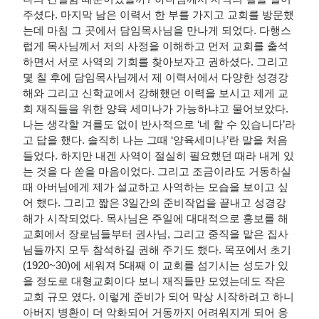
주셨다. 마지막 남은 이력서 한 부를 가지고 교회를 방문했
는데 마침 그 곳에서 담임목사님을 만나게 되었다. 다행스
럽게 목사님께서 저의 사정을 이해하고 먼저 교회를 출석
하면서 서로 사역의 기회를 찾아보자고 권하셨다. 그리고
몇 칠 후에 담임목사님께서 제 이력서에서 다양한 성경강
해와 그리고 신학교에서 강해했던 이력을 보시고 제게 교
회 재직들을 위한 양육 세미나가 가능하냐고 물어보았다.
나는 생각할 겨를도 없이 반사적으로 ‘네 할 수 있습니다’라
고 답을 했다. 솔직히 나는 그때 ‘양육세미나’란 말을 처음
들었다. 하지만 내겐 사역이 절실히 필요했던 때라 내게 있
는 것을 다 쏟을 마음이었다. 그리고 조금이라도 거동하실
때 아버님에게 제가 설교하고 사역하는 모습을 보이고 싶
어 했다. 그리고 짧은 3일간의 준비작업을 끝내고 성경강
해가 시작되었다. 목사님은 주일에 대대적으로 홍보를 해
교회에서 장로님들부터 권사님, 그리고 중직을 맡은 집사
님들까지 모두 참석하길 권해 주기도 했다. 목포에서 초기
(1920~30)에 세워져 5대째 이 교회를 섬기시는 성도가 있
을 정도로 대형교회이다 보니 재직들만 모였는데도 작은
교회 규모 였다. 이렇게 준비가 되어 막상 시작하려고 하니
아버지 병환이 더 악화되어 거동까지 어려워지게 되어 응