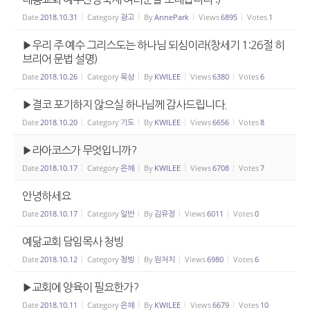
Date
2018.10.31
Category
광고
By
AnnePark
Views
6895
Votes
1
▶우리 주 예수 그리스도는 하나님 되심이라(창세기 1:26절 히
브리어 문법 설명)
Date
2018.10.26
Category
묵상
By
KWILEE
Views
6380
Votes
6
▶결코 포기하지 않으실 하나님께 감사드립니다.
Date
2018.10.20
Category
기도
By
KWILEE
Views
6656
Votes
8
▶라아코스가 무엇입니까?
Date
2018.10.17
Category
은혜
By
KWILEE
Views
6708
Votes
7
안녕하세요
Date
2018.10.17
Category
일반
By
김유정
Views
6011
Votes
0
예닮교회 담임목사 청빙
Date
2018.10.12
Category
청빙
By
원처치
Views
6980
Votes
6
▶교회에 양육이 필요한가?
Date
2018.10.11
Category
은혜
By
KWILEE
Views
6679
Votes
10