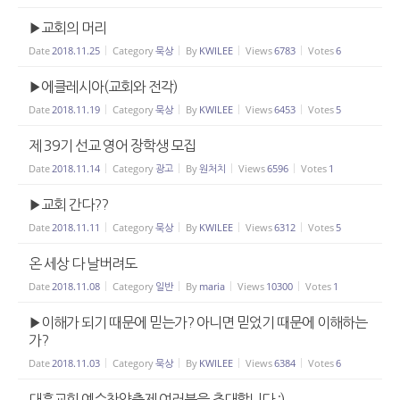
▶교회의 머리
Date
2018.11.25
Category
묵상
By
KWILEE
Views
6783
Votes
6
▶에클레시아(교회와 전각)
Date
2018.11.19
Category
묵상
By
KWILEE
Views
6453
Votes
5
제 39기 선교 영어 장학생 모집
Date
2018.11.14
Category
광고
By
원처치
Views
6596
Votes
1
▶교회 간다??
Date
2018.11.11
Category
묵상
By
KWILEE
Views
6312
Votes
5
온 세상 다 날버려도
Date
2018.11.08
Category
일반
By
maria
Views
10300
Votes
1
▶이해가 되기 때문에 믿는가? 아니면 믿었기 때문에 이해하는
가?
Date
2018.11.03
Category
묵상
By
KWILEE
Views
6384
Votes
6
대흥교회 예수찬양축제 여러분을 초대합니다 :)