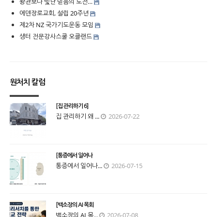
왕관보다 빛난 믿음의 도전…
에덴장로교회, 설립 20주년
제2차 NZ 국가기도운동 모임
생터 전문강사스쿨 오클랜드
원처치 칼럼
[집 관리하기 6]
집 관리하기 왜 ...
2026-07-22
[통증에서 일어나
통증에서 일어나...
2026-07-15
[백소장의 AI 목회
백소장의 AI 목...
2026-07-08