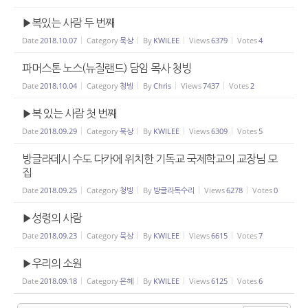
▶복있는 사람 두 번째
Date
2018.10.07
Category
묵상
By
KWILEE
Views
6379
Votes
4
파머스톤 노스(뉴질랜드) 담임 목사 청빙
Date
2018.10.04
Category
청빙
By
Chris
Views
7437
Votes
2
▶복 있는 사람 첫 번째
Date
2018.09.29
Category
묵상
By
KWILEE
Views
6309
Votes
5
방글라데시 수도 다카에 위치한 기독교 국제학교의 교장님 모
집
Date
2018.09.25
Category
청빙
By
방글라독수리
Views
6278
Votes
0
▶성령의 사람
Date
2018.09.23
Category
묵상
By
KWILEE
Views
6615
Votes
7
▶우리의 소원
Date
2018.09.18
Category
은혜
By
KWILEE
Views
6125
Votes
6