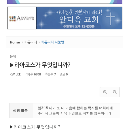
Home
커뮤니티
커뮤니티 나눔방
은혜
▶라아코스가 무엇입니까?
KWILEE
조회 수
6708
추천 수
7
댓글
0
렘3:15 내가 또 내 마음에 합하는 목자를 너희에게
성경 말씀
주리니 그들이 지식과 명철로 너희를 양육하리라
▶라아코스가 무엇입니까?