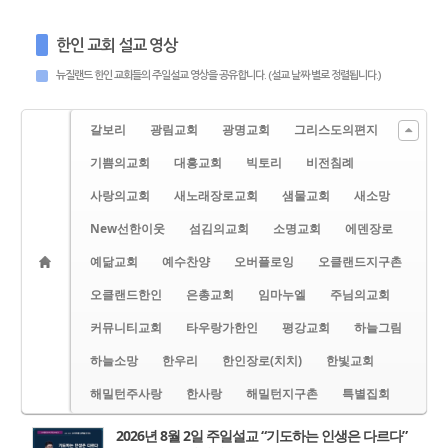
한인 교회 설교 영상
뉴질랜드 한인 교회들의 주일설교 영상을 공유합니다. (설교 날짜 별로 정렬됩니다.)
갈보리
광림교회
광명교회
그리스도의편지
기쁨의교회
대흥교회
빅토리
비전침례
사랑의교회
새노래장로교회
샘물교회
새소망
New선한이웃
섬김의교회
소명교회
에덴장로
예닮교회
예수찬양
오버플로잉
오클랜드지구촌
오클랜드한인
은총교회
임마누엘
주님의교회
커뮤니티교회
타우랑가한인
평강교회
하늘그림
하늘소망
한우리
한인장로(치치)
한빛교회
해밀턴주사랑
한사랑
해밀턴지구촌
특별집회
2026년 8월 2일 주일설교 “기도하는 인생은 다르다”