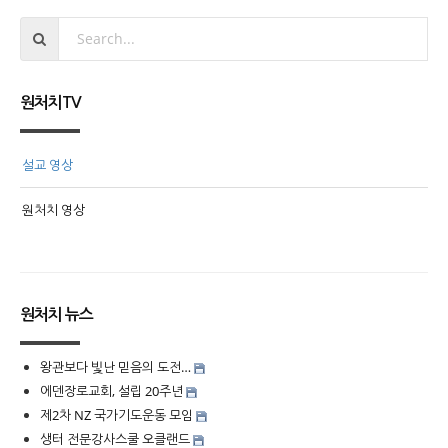
원처치TV
설교 영상
원처치 영상
원처치 뉴스
왕관보다 빛난 믿음의 도전…
에덴장로교회, 설립 20주년
제2차 NZ 국가기도운동 모임
생터 전문강사스쿨 오클랜드