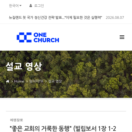
Sketchbook5, 스케치북5
Sketchbook5, 스케치북5
한국어
로그인
뉴질랜드 첫 국가 정신건강 전략 발표…“이제 필요한 것은 실행력”
2026.08.07
설교 영상
Home
원처치TV
설교 영상
에덴장로
"좋은 교회의 거룩한 동행" (빌립보서 1장 1-2