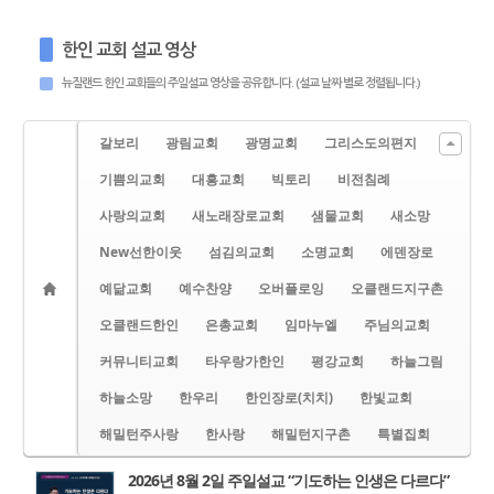
한인 교회 설교 영상
뉴질랜드 한인 교회들의 주일설교 영상을 공유합니다. (설교 날짜 별로 정렬됩니다.)
갈보리
광림교회
광명교회
그리스도의편지
기쁨의교회
대흥교회
빅토리
비전침례
사랑의교회
새노래장로교회
샘물교회
새소망
New선한이웃
섬김의교회
소명교회
에덴장로
예닮교회
예수찬양
오버플로잉
오클랜드지구촌
오클랜드한인
은총교회
임마누엘
주님의교회
커뮤니티교회
타우랑가한인
평강교회
하늘그림
하늘소망
한우리
한인장로(치치)
한빛교회
해밀턴주사랑
한사랑
해밀턴지구촌
특별집회
2026년 8월 2일 주일설교 “기도하는 인생은 다르다”