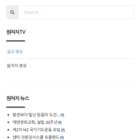
원처치TV
설교 영상
원처치 영상
원처치 뉴스
왕관보다 빛난 믿음의 도전…
에덴장로교회, 설립 20주년
제2차 NZ 국가기도운동 모임
생터 전문강사스쿨 오클랜드