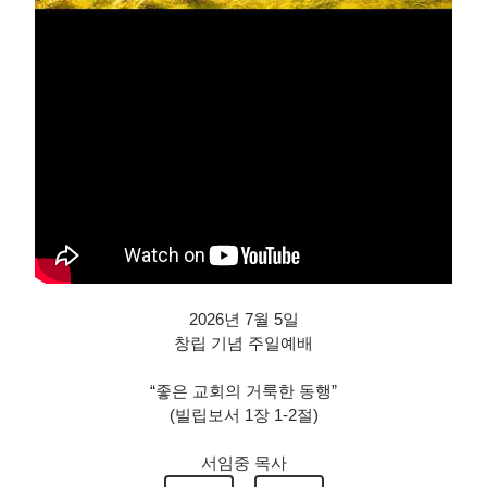
2026년 7월 5일
창립 기념 주일예배
“좋은 교회의 거룩한 동행”
(빌립보서 1장 1-2절)
서임중 목사