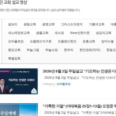
인 교회 설교 영상
랜드 한인 교회들의 주일설교 영상을 공유합니다. (설교 날짜 별로 정렬됩니다.)
갈보리
광림교회
광명교회
그리스도의편지
기쁨의교회
대
새노래장로교회
샘물교회
새소망
New선한이웃
섬김의교회
오버플로잉
오클랜드지구촌
오클랜드한인
은총교회
임마누엘
평강교회
하늘그림
하늘소망
한우리
한인장로(치치)
한빛교
특별집회
2026년 8월 2일 주일설교 “기도하는 인생은 다르다
2026년 8월 2일 주일설교 “기도하는 인생은 다르다” (
Category
오버플로잉
"거룩한 거절" (마태복음 25장1-13절) 오정준 
2026년 8월 2일 주일설교 “거룩한 거절” (마태복음 