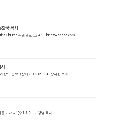
 손진국 목사
st Church 주일설교 (요 42) https://hohbc.com
목사
함의 중보” (창세기 18:16-33) 장지헌 목사
를 가져라” (수1:5-9) 고창범 목사