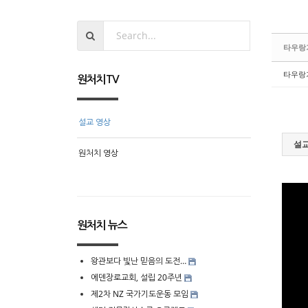
타우랑
타우랑
원처치TV
설교 영상
설교
원처치 영상
원처치 뉴스
왕관보다 빛난 믿음의 도전…
에덴장로교회, 설립 20주년
제2차 NZ 국가기도운동 모임