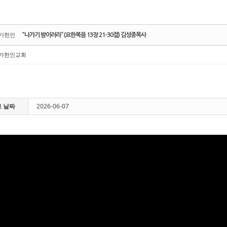
가한인
“나가기 밤이러라” (요한복음 13장 21-30절) 김성종목사
가한인교회
 날짜
2026-06-07