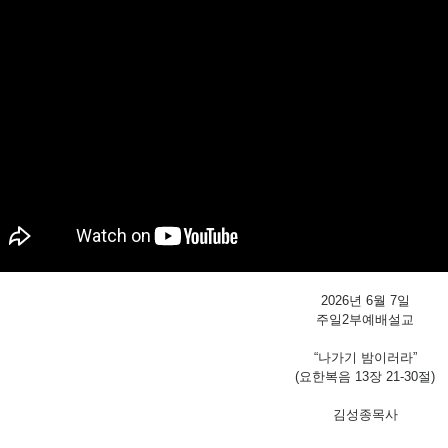
2026년 6월 7일
주일2부예배설교
“나가기 밤이러라”
(요한복음 13장 21-30절)
김성종목사