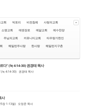
흥교회
빅토리
비전침례
사랑의교회
소명교회
에덴장로
예닮교회
예수찬양
주님의교회
커뮤니티교회
타우랑가한인
회
해밀턴주사랑
한사랑
해밀턴지구촌
” (눅 4:14-30) 권경태 목사
눅 4:14-30) 권경태 목사
목사
25장 1-13절) 오정준 목사