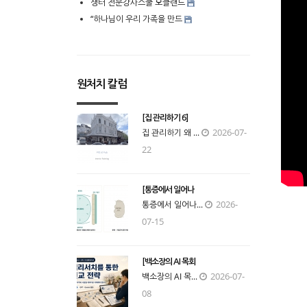
생터 전문강사스쿨 오클랜드
“하나님이 우리 가족을 만드
원처치 칼럼
[집 관리하기 6]
2026-07-
집 관리하기 왜 ...
22
[통증에서 일어나
2026-
통증에서 일어나...
07-15
[백소장의 AI 목회
2026-07-
백소장의 AI 목...
08