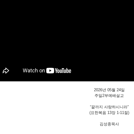
2026년 05월 24일
주일2부예배설교
“끝까지 사랑하시니라”
(요한복음 13장 1-11절)
김성종목사