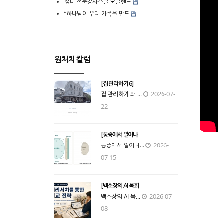
생터 전문강사스쿨 오클랜드
“하나님이 우리 가족을 만드
원처치 칼럼
[집 관리하기 6]
2026-07-
집 관리하기 왜 ...
22
[통증에서 일어나
2026-
통증에서 일어나...
07-15
[백소장의 AI 목회
2026-07-
백소장의 AI 목...
08