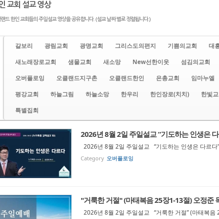
인 교회 설교 영상
랜드 한인 교회들의 주일설교 영상을 공유합니다. (설교 날짜 별로 정렬됩니다.)
갈보리
광림교회
광명교회
그리스도의편지
기쁨의교회
대
새노래장로교회
샘물교회
새소망
New선한이웃
섬김의교회
오버플로잉
오클랜드지구촌
오클랜드한인
은총교회
임마누엘
평강교회
하늘그림
하늘소망
한우리
한인장로(치치)
한빛교
특별집회
2026년 8월 2일 주일설교 “기도하는 인생은 다르다
2026년 8월 2일 주일설교 “기도하는 인생은 다르다” (
Category
오버플로잉
"거룩한 거절" (마태복음 25장1-13절) 오정준 
2026년 8월 2일 주일설교 “거룩한 거절” (마태복음 