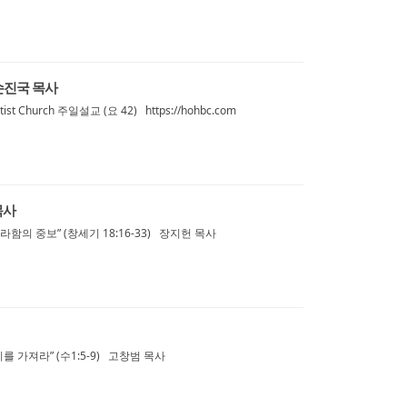
 손진국 목사
st Church 주일설교 (요 42) https://hohbc.com
목사
함의 중보” (창세기 18:16-33) 장지헌 목사
를 가져라” (수1:5-9) 고창범 목사