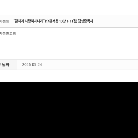
가한인
“끝까지 사랑하시니라” (요한복음 13장 1-11절) 김성종목사
가한인교회
 날짜
2026-05-24