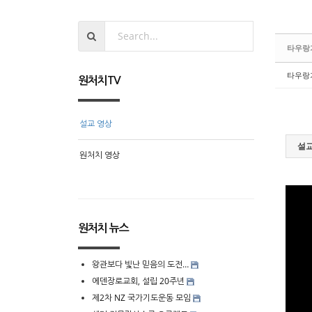
타우랑
타우랑
원처치TV
설교 영상
설교
원처치 영상
원처치 뉴스
왕관보다 빛난 믿음의 도전…
에덴장로교회, 설립 20주년
제2차 NZ 국가기도운동 모임