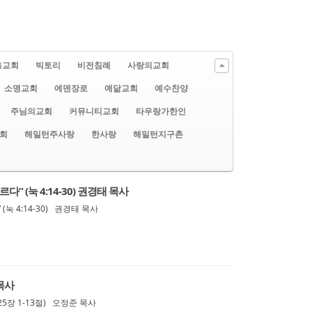
흥교회
빅토리
비전침례
사랑의교회
소명교회
에덴장로
예닮교회
예수찬양
주님의교회
커뮤니티교회
타우랑가한인
회
해밀턴주사랑
한사랑
해밀턴지구촌
” (눅 4:14-30) 권경태 목사
눅 4:14-30) 권경태 목사
목사
25장 1-13절) 오정준 목사