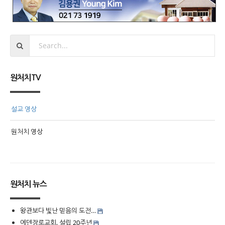
원처치TV
설교 영상
원처치 영상
원처치 뉴스
왕관보다 빛난 믿음의 도전…
에덴장로교회, 설립 20주년