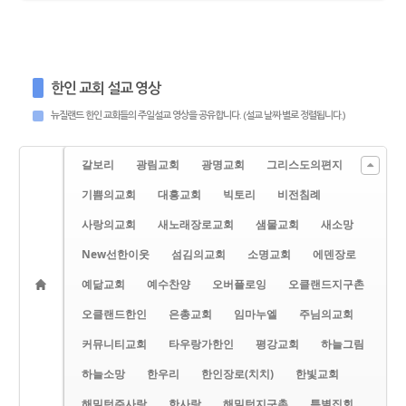
한인 교회 설교 영상
뉴질랜드 한인 교회들의 주일설교 영상을 공유합니다. (설교 날짜 별로 정렬됩니다.)
갈보리
광림교회
광명교회
그리스도의편지
기쁨의교회
대흥교회
빅토리
비전침례
사랑의교회
새노래장로교회
샘물교회
새소망
New선한이웃
섬김의교회
소명교회
에덴장로
예닮교회
예수찬양
오버플로잉
오클랜드지구촌
오클랜드한인
은총교회
임마누엘
주님의교회
커뮤니티교회
타우랑가한인
평강교회
하늘그림
하늘소망
한우리
한인장로(치치)
한빛교회
해밀턴주사랑
한사랑
해밀턴지구촌
특별집회