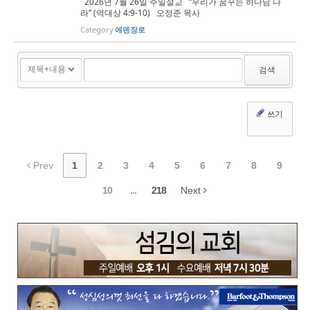
2026년 7월 26일 주일설교 “우리가 꿈꾸는 하나님 나
라” (역대상 4:9-10) 오정준 목사
Category
에덴장로
검색
쓰기
Prev
1
2
3
4
5
6
7
8
9
10
...
218
Next