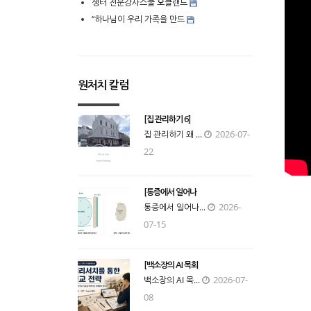
생터 전문강사스쿨 오클랜드
“하나님이 우리 가족을 만드
원처치 칼럼
[집 관리하기 6]
2026-07-
집 관리하기 왜 ...
22
[통증에서 일어나
2026-
통증에서 일어나...
07-15
[백소장의 AI 목회
2026-07-
백소장의 AI 목...
08