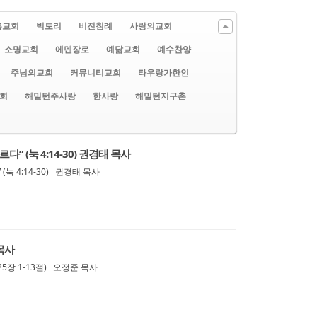
흥교회
빅토리
비전침례
사랑의교회
소명교회
에덴장로
예닮교회
예수찬양
주님의교회
커뮤니티교회
타우랑가한인
회
해밀턴주사랑
한사랑
해밀턴지구촌
” (눅 4:14-30) 권경태 목사
눅 4:14-30) 권경태 목사
목사
25장 1-13절) 오정준 목사