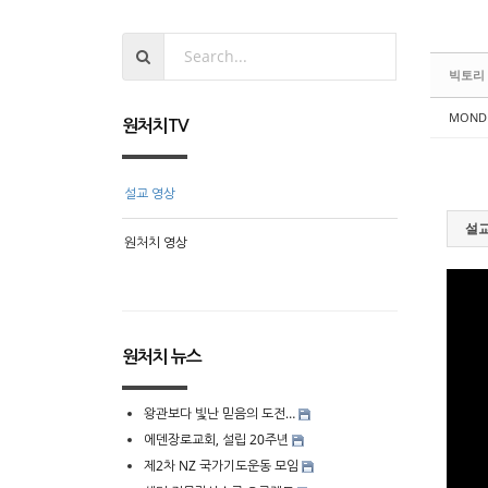
빅토리
MOND
원처치TV
설교 영상
설교
원처치 영상
원처치 뉴스
왕관보다 빛난 믿음의 도전…
에덴장로교회, 설립 20주년
제2차 NZ 국가기도운동 모임