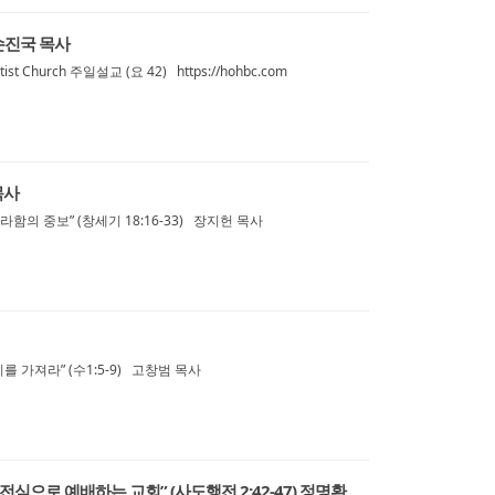
 손진국 목사
st Church 주일설교 (요 42) https://hohbc.com
목사
함의 중보” (창세기 18:16-33) 장지헌 목사
를 가져라” (수1:5-9) 고창범 목사
전심으로 예배하는 교회” (사도행전 2:42-47) 정명환