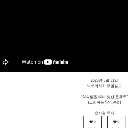
2026년 5월 31일
빅토리처치 주일설교
“익숙함을 떠나 낯선 은혜로”
(요한복음 5장1-9절)
윤지원 목사
0
0