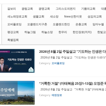
갈보리
광림교회
광명교회
그리스도의편지
기쁨의교회
대
새노래장로교회
샘물교회
새소망
New선한이웃
섬김의교회
오버플로잉
오클랜드지구촌
오클랜드한인
은총교회
임마누엘
평강교회
하늘그림
하늘소망
한우리
한인장로(치치)
한빛교
특별집회
2026년 8월 2일 주일설교 “기도하는 인생은 다르다
2026년 8월 2일 주일설교 “기도하는 인생은 다르다” (
Category
오버플로잉
"거룩한 거절" (마태복음 25장1-13절) 오정준 
2026년 8월 2일 주일설교 “거룩한 거절” (마태복음 
Category
에덴장로