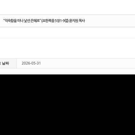
“익숙함을 떠나 낯선 은혜로” (요한복음 5장1-9절) 윤지원 목사
 날짜
2026-05-31