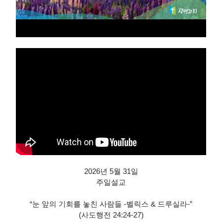
2026년 5월 31일
주일설교
“눈 앞의 기회를 놓친 사람들 -벨릭스 & 드루실라-”
(사도행전 24:24-27)