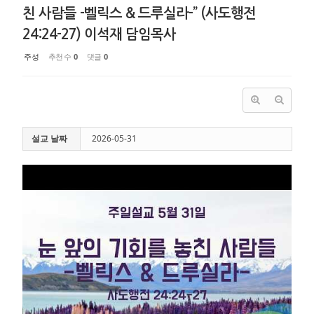
친 사람들 -벨릭스 & 드루실라-” (사도행전
24:24-27) 이석재 담임목사
주성
추천 수
0
댓글
0
설교 날짜
2026-05-31