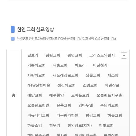
한인 교회 설교 영상
뉴질랜드 한인 교회들의 주일설교 영상을 공유합니다. (설교 날짜 별로 정렬됩니다.)
갈보리
광림교회
광명교회
그리스도의편지
기쁨의교회
대흥교회
빅토리
비전침례
사랑의교회
새노래장로교회
샘물교회
새소망
New선한이웃
섬김의교회
소명교회
에덴장로
예닮교회
예수찬양
오버플로잉
오클랜드지구촌
오클랜드한인
은총교회
임마누엘
주님의교회
커뮤니티교회
타우랑가한인
평강교회
하늘그림
하늘소망
한우리
한인장로(치치)
한빛교회
해밀턴주사랑
한사랑
해밀턴지구촌
특별집회