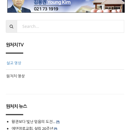
원처치TV
설교 영상
원처치 영상
원처치 뉴스
왕관보다 빛난 믿음의 도전…
에덴장로교회, 설립 20주년