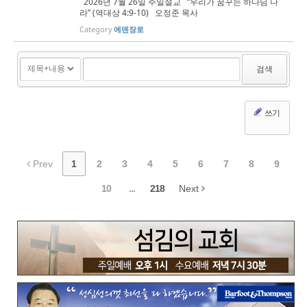
2026년 7월 26일 주일설교 “우리가 꿈꾸는 하나님 나
라” (역대상 4:9-10) 오정준 목사
Category
에덴장로
검색
쓰기
Prev
1
2
3
4
5
6
7
8
9
10
...
218
Next