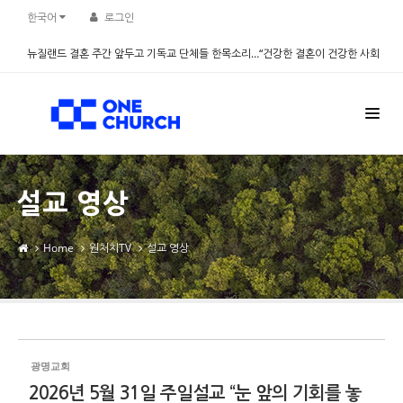
Sketchbook5, 스케치북5
Sketchbook5, 스케치북5
한국어
로그인
뉴질랜드 결혼 주간 앞두고 기독교 단체들 한목소리…“건강한 결혼이 건강한 사회
만든다” - 설문조사 진행
2026.08.06
설교 영상
Home
원처치TV
설교 영상
광명교회
2026년 5월 31일 주일설교 “눈 앞의 기회를 놓