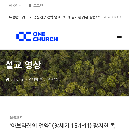
Sketchbook5, 스케치북5
Sketchbook5, 스케치북5
한국어
로그인
뉴질랜드 첫 국가 정신건강 전략 발표…“이제 필요한 것은 실행력”
2026.08.07
설교 영상
Home
원처치TV
설교 영상
은총교회
“아브라함의 언약” (창세기 15:1-11) 장지헌 목