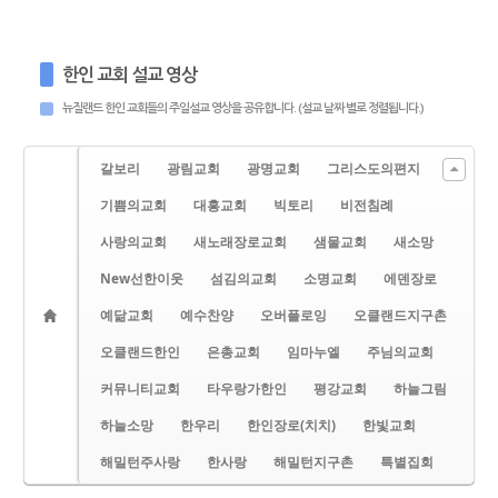
한인 교회 설교 영상
뉴질랜드 한인 교회들의 주일설교 영상을 공유합니다. (설교 날짜 별로 정렬됩니다.)
갈보리
광림교회
광명교회
그리스도의편지
기쁨의교회
대흥교회
빅토리
비전침례
사랑의교회
새노래장로교회
샘물교회
새소망
New선한이웃
섬김의교회
소명교회
에덴장로
예닮교회
예수찬양
오버플로잉
오클랜드지구촌
오클랜드한인
은총교회
임마누엘
주님의교회
커뮤니티교회
타우랑가한인
평강교회
하늘그림
하늘소망
한우리
한인장로(치치)
한빛교회
해밀턴주사랑
한사랑
해밀턴지구촌
특별집회