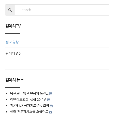
원처치TV
설교 영상
원처치 영상
원처치 뉴스
왕관보다 빛난 믿음의 도전…
에덴장로교회, 설립 20주년
제2차 NZ 국가기도운동 모임
생터 전문강사스쿨 오클랜드