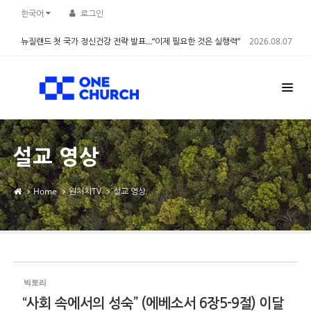
Sketchbook5, 스케치북5
Sketchbook5, 스케치북5
한국어
로그인
뉴질랜드 첫 국가 정신건강 전략 발표…“이제 필요한 것은 실행력”
2026.08.07
설교 영상
Home
원처치TV
설교 영상
빅토리
“사회 속에서의 성숙” (에베소서 6장5-9절) 이달