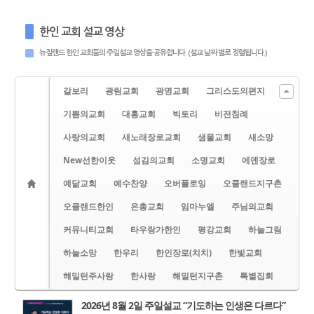
한인 교회 설교 영상
뉴질랜드 한인 교회들의 주일설교 영상을 공유합니다. (설교 날짜 별로 정렬됩니다.)
갈보리
광림교회
광명교회
그리스도의편지
기쁨의교회
대흥교회
빅토리
비전침례
사랑의교회
새노래장로교회
샘물교회
새소망
New선한이웃
섬김의교회
소명교회
에덴장로
예닮교회
예수찬양
오버플로잉
오클랜드지구촌
오클랜드한인
은총교회
임마누엘
주님의교회
커뮤니티교회
타우랑가한인
평강교회
하늘그림
하늘소망
한우리
한인장로(치치)
한빛교회
해밀턴주사랑
한사랑
해밀턴지구촌
특별집회
2026년 8월 2일 주일설교 “기도하는 인생은 다르다”