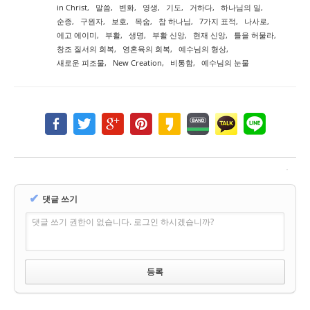
in Christ
,
말씀
,
변화
,
영생
,
기도
,
거하다
,
하나님의 일
,
순종
,
구원자
,
보호
,
목숨
,
참 하나님
,
7가지 표적
,
나사로
,
에고 에이미
,
부활
,
생명
,
부활 신앙
,
현재 신앙
,
틀을 허물라
,
창조 질서의 회복
,
영혼육의 회복
,
예수님의 형상
,
새로운 피조물
,
New Creation
,
비통함
,
예수님의 눈물
✔
댓글 쓰기
댓글 쓰기 권한이 없습니다. 로그인 하시겠습니까?