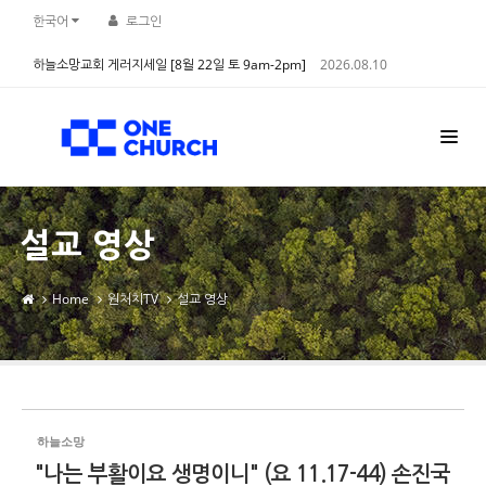
Sketchbook5, 스케치북5
Sketchbook5, 스케치북5
한국어
로그인
하늘소망교회 게러지세일 [8월 22일 토 9am-2pm]
2026.08.10
설교 영상
Home
원처치TV
설교 영상
하늘소망
"나는 부활이요 생명이니" (요 11.17-44) 손진국