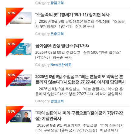
Category
광림교회
NEW
“소돔속의 롯” (창세기 19:1-11) 장지헌 목사
; 2026년 8월 9일 뉴질랜드은총교회 주일예배 “소돔속
의 롯” (창세기 19:1-11) 장지헌 목사
Category
은총교회
NEW
꿈이삶06 인생 밸런스 (약1:7-8)
2026년 08월 09일 주일설교 꿈이삶06 “인생 밸런스”
(약1:7-8) 김동준 목사
Category
New선한이웃
NEW
2026년 8월 9일 주일설교 “배는 흔들려도 약속은 흔
들리지 않는다” (사도행전 27:27-44) 이석재 담임목사
2026년 8월 9일 주일설교 “배는 흔들려도 약속은 흔
들리지 않는다” (사도행전 27:27-44) 이석재 담임목사
Category
광명교회
NEW
“피의 심판에서 피의 구원으로” (출애굽기 7장17-22
절) 이달견목사
2026년 8월 9일 빅토리처치 주일설교 “피의 심판에서
피의 구원으로” (출애굽기 7장17-22절) 이달견목사