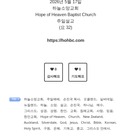
2026년 5월 17일
하늘소망교회
Hope of Heaven Baptist Church
주일설교
(요 32)
https://hohbc.com
0
0
감사해요
기도해요
하늘소망교회
,
주일예배
,
손진국 목사
,
오클랜드
,
실버데일
,
TAG •
뉴질랜드
,
하늘
,
소망
,
설교
,
손진국
,
하나님
,
예수
,
그리스도
,
성경
,
성령
,
한인
,
교회
,
침례교회
,
사랑
,
믿음
,
한인교회
,
Hope of Heaven
,
Church
,
New Zealand
,
Auckland
,
Silverdale
,
God
,
Jesus
,
Christ
,
Bible
,
Korean
,
Holy Spirit
,
구원
,
은혜
,
기독교
,
종교
,
그리스도 안에서
,