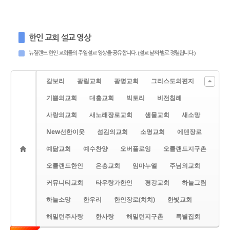
한인 교회 설교 영상
뉴질랜드 한인 교회들의 주일설교 영상을 공유합니다. (설교 날짜 별로 정렬됩니다.)
갈보리
광림교회
광명교회
그리스도의편지
기쁨의교회
대흥교회
빅토리
비전침례
사랑의교회
새노래장로교회
샘물교회
새소망
New선한이웃
섬김의교회
소명교회
에덴장로
예닮교회
예수찬양
오버플로잉
오클랜드지구촌
오클랜드한인
은총교회
임마누엘
주님의교회
커뮤니티교회
타우랑가한인
평강교회
하늘그림
하늘소망
한우리
한인장로(치치)
한빛교회
해밀턴주사랑
한사랑
해밀턴지구촌
특별집회