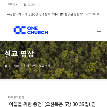
Sketchbook5, 스케치북5
Sketchbook5, 스케치북5
한국어
로그인
뉴질랜드 첫 국가 정신건강 전략 발표…“이제 필요한 것은 실행력”
2026.08.07
설교 영상
Home
원처치TV
설교 영상
타우랑가한인
“아들을 위한 증언” (요한복음 5장 30-39절) 김