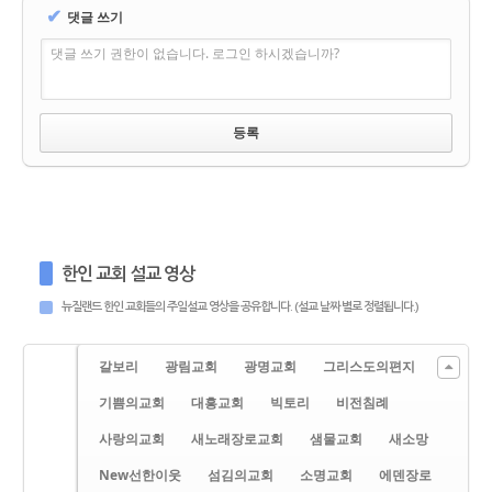
✔
댓글 쓰기
댓글 쓰기 권한이 없습니다. 로그인 하시겠습니까?
한인 교회 설교 영상
뉴질랜드 한인 교회들의 주일설교 영상을 공유합니다. (설교 날짜 별로 정렬됩니다.)
갈보리
광림교회
광명교회
그리스도의편지
기쁨의교회
대흥교회
빅토리
비전침례
사랑의교회
새노래장로교회
샘물교회
새소망
New선한이웃
섬김의교회
소명교회
에덴장로