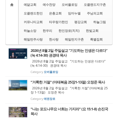
예닮교회
예수찬양
오버플로잉
오클랜드지구촌
오클랜드한인
은총교회
임마누엘
주님의교회
커뮤니티교회
타우랑가한인
평강교회
하늘그림
하늘소망
한우리
한인장로(치치)
한빛교회
해밀턴주사랑
한사랑
해밀턴지구촌
특별집회
2026년 8월 2일 주일설교 “기도하는 인생은 다르다”
(눅 4:14-30) 권경태 목사
2026년 8월 2일 주일설교 “기도하는 인생은 다르다”
(눅 4:14-30) 권경태 목사
Category
오버플로잉
"거룩한 거절" (마태복음 25장1-13절) 오정준 목사
2026년 8월 2일 주일설교 “거룩한 거절” (마태복음 25
장 1-13절) 오정준 목사
Category
에덴장로
"나는 포도나무요 너희는 가지라" (요 15:1-8) 손진국
목사