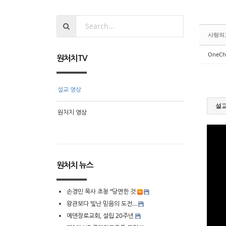
사랑의
OneCh
원처치TV
설교 영상
설교
원처치 영상
원처치 뉴스
손경민 목사 초청 “당연한 것
왕관보다 빛난 믿음의 도전…
에덴장로교회, 설립 20주년