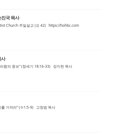
 손진국 목사
st Church 주일설교 (요 42) https://hohbc.com
목사
함의 중보” (창세기 18:16-33) 장지헌 목사
를 가져라” (수1:5-9) 고창범 목사