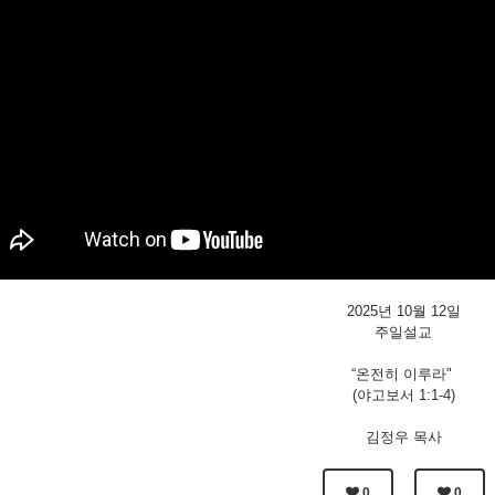
2025년 10월 12일
주일설교
“온전히 이루라"
(야고보서 1:1-4)
김정우 목사
0
0