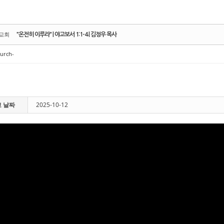
교회
"온전히 이루라" | 야고보서 1:1-4 | 김정우 목사
urch-
 날짜
2025-10-12