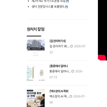
제2차 NZ 국가기도운동 모임
생터 전문강사스쿨 오클랜드
원처치 칼럼
[집 관리하기 6]
2026-07-
집 관리하기 왜 ...
22
[통증에서 일어나
2026-
통증에서 일어나...
07-15
[백소장의 AI 목회
2026-07-
백소장의 AI 목...
08