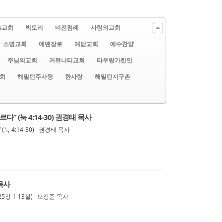
흥교회
빅토리
비전침례
사랑의교회
소명교회
에덴장로
예닮교회
예수찬양
주님의교회
커뮤니티교회
타우랑가한인
회
해밀턴주사랑
한사랑
해밀턴지구촌
” (눅 4:14-30) 권경태 목사
눅 4:14-30) 권경태 목사
목사
25장 1-13절) 오정준 목사