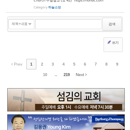
Church 주일설교 (요 42) https://hohbc.com
Category
하늘소망
검색
쓰기
Prev
1
2
3
4
5
6
7
8
9
10
...
219
Next