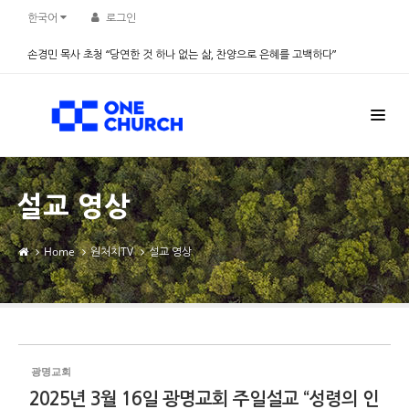
Sketchbook5, 스케치북5
Sketchbook5, 스케치북5
한국어
로그인
손경민 목사 초청 “당연한 것 하나 없는 삶, 찬양으로 은혜를 고백하다”
2026.08.08
설교 영상
Home
원처치TV
설교 영상
광명교회
2025년 3월 16일 광명교회 주일설교 “성령의 인