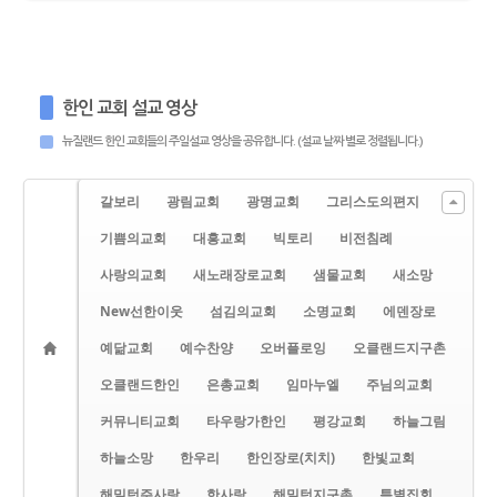
한인 교회 설교 영상
뉴질랜드 한인 교회들의 주일설교 영상을 공유합니다. (설교 날짜 별로 정렬됩니다.)
갈보리
광림교회
광명교회
그리스도의편지
기쁨의교회
대흥교회
빅토리
비전침례
사랑의교회
새노래장로교회
샘물교회
새소망
New선한이웃
섬김의교회
소명교회
에덴장로
예닮교회
예수찬양
오버플로잉
오클랜드지구촌
오클랜드한인
은총교회
임마누엘
주님의교회
커뮤니티교회
타우랑가한인
평강교회
하늘그림
하늘소망
한우리
한인장로(치치)
한빛교회
해밀턴주사랑
한사랑
해밀턴지구촌
특별집회