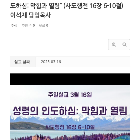
도하심: 막힘과 열림” (사도행전 16장 6-10절)
이석재 담임목사
주성
추천 수
0
댓글
0
설교 날짜
2025-03-16