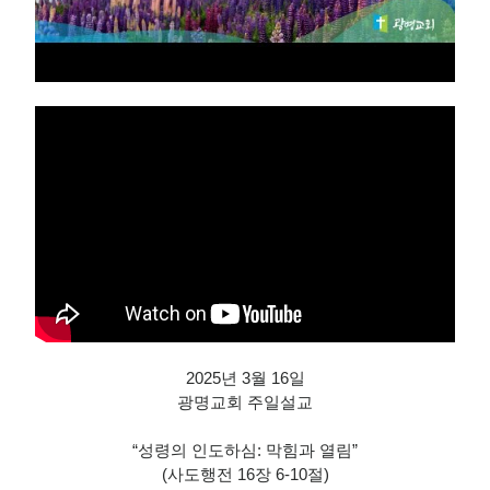
2025년 3월 16일
광명교회 주일설교
“성령의 인도하심: 막힘과 열림”
(사도행전 16장 6-10절)