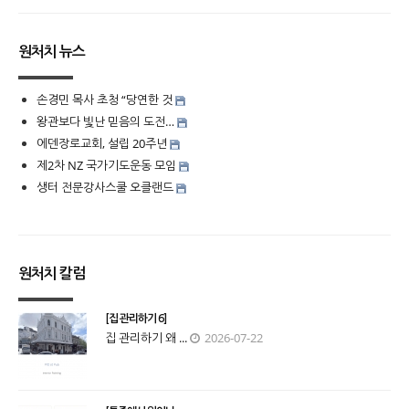
원처치 뉴스
손경민 목사 초청 “당연한 것
왕관보다 빛난 믿음의 도전…
에덴장로교회, 설립 20주년
제2차 NZ 국가기도운동 모임
생터 전문강사스쿨 오클랜드
원처치 칼럼
[집 관리하기 6]
집 관리하기 왜 ...
2026-07-22