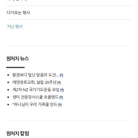
다가오는 행사
지난 행사
원처치 뉴스
왕관보다 빛난 믿음의 도전…
에덴장로교회, 설립 20주년
제2차 NZ 국가기도운동 모임
생터 전문강사스쿨 오클랜드
“하나님이 우리 가족을 만드
원처치 칼럼