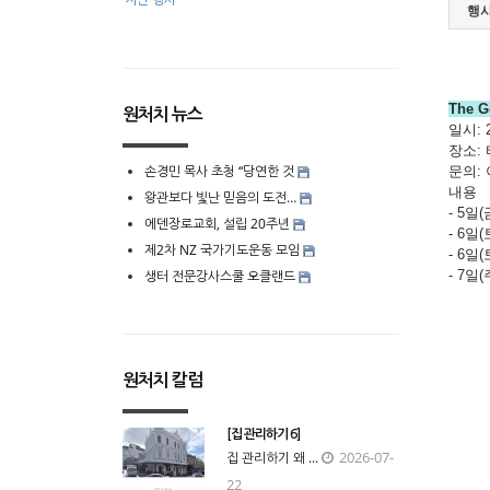
행사
The G
원처치 뉴스
일시: 
장소: 타
손경민 목사 초청 “당연한 것
문의:
내용
왕관보다 빛난 믿음의 도전…
- 5일
에덴장로교회, 설립 20주년
- 6일(
제2차 NZ 국가기도운동 모임
- 6일
생터 전문강사스쿨 오클랜드
- 7일
원처치 칼럼
[집 관리하기 6]
2026-07-
집 관리하기 왜 ...
22