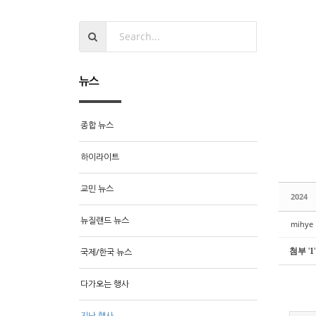
뉴스
종합 뉴스
하이라이트
교민 뉴스
2024
뉴질랜드 뉴스
mihye
국제/한국 뉴스
첨부
'
1
'
다가오는 행사
지난 행사