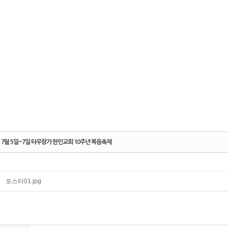
7월 5일~7일 타우랑가 한인교회 10주년 복음축제
포스터01.jpg