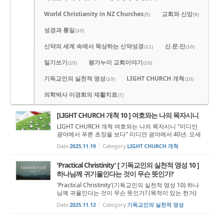
World Christianity in NZ Churches
교회와 신앙
(5)
(9)
성경과 통일
(10)
신약의 세계 속에서 묵상하는 신약성경
신.문.만
(11)
(10)
일기쓰기
왕가누이 교회이야기
(10)
(10)
기독교인의 실천적 영성
LIGHT CHURCH 개척
(10)
(10)
의학박사 이경희의 재활치료
(7)
[LIGHT CHURCH 개척 10 ] 여호와는 나의 목자시니
LIGHT CHURCH 개척 여호와는 나의 목자시니 "미디안
광야에서 푸른 초장을 보다" 미디안 광야에서 40년. 모세
는 이름 없이 살아간다. 왕궁의 화려함도, 젊은 날의 열정
Date
2025.11.19
Category
LIGHT CHURCH 개척
도, 넘치던 육체의 힘도 이제는 희미해져가고, 그저 양 떼
를 치며 하루하루를 묵묵히 살아...
'Practical Christinity' [ 기독교인의 실천적 영성 10 ]
하나님께 귀기울인다는 것이 무슨 뜻인가?
'Practical Christinity'(기독교인의 실천적 영성 10) 하나
님께 귀울인다는 것이 무슨 뜻인가? (목적이 있는 한거)
"현대의 삶은 소음으로 가득하다." 하나님께 귀를 기울인
Date
2025.11.12
Category
기독교인의 실천적 영성
다는 것은 무엇인가? 믿음의 여정안에서 우리는 왜 하나
님께 귀 기울여야 하...