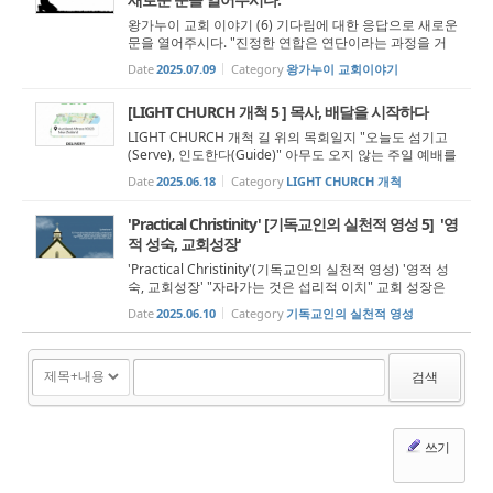
왕가누이 교회 이야기 (6) 기다림에 대한 응답으로 새로운
문을 열어주시다. "진정한 연합은 연단이라는 과정을 거
쳐 이루어진다.." 세인트 앤드류스 장로교회에서의 사역
Date
2025.07.09
Category
왕가누이 교회이야기
은 필자에게 있어 새롭고 흥미로웠다. 그렇다고 마냥 좋기
만 했던 것은 아니다. 낯선 환...
[LIGHT CHURCH 개척 5 ] 목사, 배달을 시작하다
LIGHT CHURCH 개척 길 위의 목회일지 "오늘도 섬기고
(Serve), 인도한다(Guide)" 아무도 오지 않는 주일 예배를
드린 후. 초보 목사의 목회는 교회 밖에서 하나의 소리와
Date
2025.06.18
Category
LIGHT CHURCH 개척
함께 이어지고 있다. “띵동” 고요한 차 안을 가르는 날카로
운 알림. 배달 콜...
'Practical Christinity' [기독교인의 실천적 영성 5] '영
적 성숙, 교회성장'
'Practical Christinity'(기독교인의 실천적 영성) '영적 성
숙, 교회성장' "자라가는 것은 섭리적 이치" 교회 성장은
단순히 양적인 증가를 넘어 영적인 성숙을 포함한다. 자라
Date
2025.06.10
Category
기독교인의 실천적 영성
가는 것은 섭리적 이치이다. 도날드 맥가브란은 영적성장
에 대해 ...
검색
쓰기