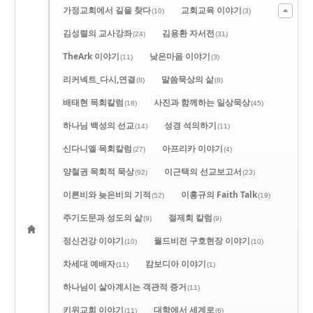
가정교회에서 길을 찾다
교회교육 이야기
(10)
(3)
김성렬의 교사강좌
김용환 자서전
(24)
(31)
TheArk 이야기
낮은마음 이야기
(11)
(3)
리커넥트_다시,연결
말씀묵상의 삶
(8)
(8)
배태현 목회칼럼
사진과 함께하는 일상묵상
(18)
(45)
하나님 백성의 선교
성경 석의하기
(14)
(11)
신다니엘 목회칼럼
아프리카 이야기
(27)
(4)
양철권 목회적 묵상
이근택의 선교보고서
(92)
(23)
이른비와 늦은비의 기적
이홍규의 Faith Talk
(52)
(19)
주기도문과 성도의 삶
절제회 칼럼
(9)
(9)
정신건강 이야기
월드비전 구호현장 이야기
(10)
(10)
차세대 예배자
캄보디아 이야기
(11)
(1)
하나님이 살아계시는 객관적 증거
(11)
키위교회 이야기
대학에서 세계로
(11)
(6)