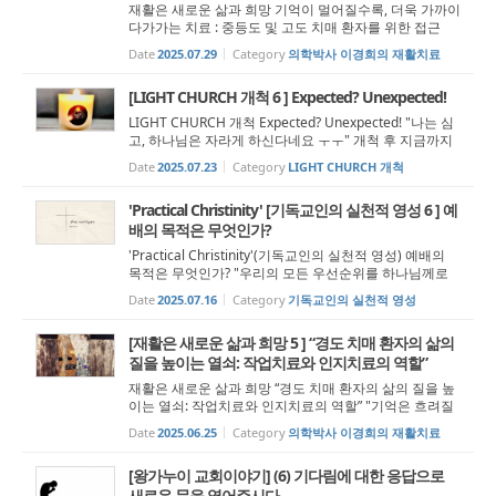
재활은 새로운 삶과 희망 기억이 멀어질수록, 더욱 가까이
다가가는 치료 : 중등도 및 고도 치매 환자를 위한 접근
"이제는 치매의 단계가 아니라, 치료의 시기를 놓치지 않
Date
2025.07.29
Category
의학박사 이경희의 재활치료
는 것이 더 중요해졌다." 빈센트 반 고흐 – 《The Bedroo
m》(1888) 반 고흐의 ...
[LIGHT CHURCH 개척 6 ] Expected? Unexpected!
LIGHT CHURCH 개척 Expected? Unexpected! "나는 심
고, 하나님은 자라게 하신다네요 ㅜㅜ" 개척 후 지금까지
3년, 나는 늘 동쪽 하늘만 바라보며 살았다. 혹시 작은 구
Date
2025.07.23
Category
LIGHT CHURCH 개척
름 하나라도 떠오를까, 꿈꾸고 기대하며. 생명은 성장하는
것이 당연한 이치이기에, 갓 태...
'Practical Christinity' [기독교인의 실천적 영성 6 ] 예
배의 목적은 무엇인가?
'Practical Christinity'(기독교인의 실천적 영성) 예배의
목적은 무엇인가? "우리의 모든 우선순위를 하나님께로
재정렬하는 것" 예배는 우리가 하나님을 만나는 가장 근
Date
2025.07.16
Category
기독교인의 실천적 영성
본적인 행위이다. 우리는 예배를 통해 그분의 위대하심을
깨닫고, 우리 자신의...
[재활은 새로운 삶과 희망 5 ] “경도 치매 환자의 삶의
질을 높이는 열쇠: 작업치료와 인지치료의 역할”
재활은 새로운 삶과 희망 “경도 치매 환자의 삶의 질을 높
이는 열쇠: 작업치료와 인지치료의 역할” "기억은 흐려질
수 있지만, 그 사람의 가치는 치료를 통해 여전히 지켜질
Date
2025.06.25
Category
의학박사 이경희의 재활치료
수 있음을 확인한다" The Three Ages of Woman, 1905
by Gustav Klimt ...
[왕가누이 교회이야기] (6) 기다림에 대한 응답으로
새로운 문을 열어주시다.