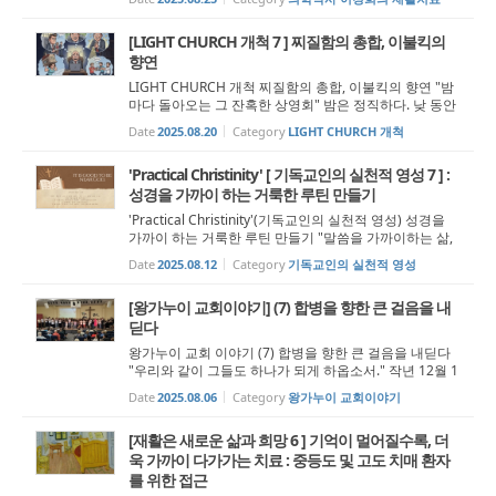
이다." 장 밥티스트 시메옹 샤르댕 (Jean-Baptiste-Siméo
n Chardin), 「식전 ...
[LIGHT CHURCH 개척 7 ] 찌질함의 총합, 이불킥의
향연
LIGHT CHURCH 개척 찌질함의 총합, 이불킥의 향연 "밤
마다 돌아오는 그 잔혹한 상영회" 밤은 정직하다. 낮 동안
와글대던 사건과 소음이 잠들고 나면, 기억은 낡은 영사기
Date
2025.08.20
Category
LIGHT CHURCH 개척
처럼 삐걱거리며 돌아간다. 잊었다고 믿었던 부끄러운 필
름이 한 컷씩 따박따박 선명히 ...
'Practical Christinity' [ 기독교인의 실천적 영성 7 ] :
성경을 가까이 하는 거룩한 루틴 만들기
'Practical Christinity'(기독교인의 실천적 영성) 성경을
가까이 하는 거룩한 루틴 만들기 "말씀을 가까이하는 삶,
영적 건강을 위한 필수적인 루틴이다" 규칙적인 식사가
Date
2025.08.12
Category
기독교인의 실천적 영성
우리 몸의 건강을 유지하듯, 성경을 꾸준히 읽고 묵상하는
습관은 우리의 영...
[왕가누이 교회이야기] (7) 합병을 향한 큰 걸음을 내
딛다
왕가누이 교회 이야기 (7) 합병을 향한 큰 걸음을 내딛다
"우리와 같이 그들도 하나가 되게 하옵소서." 작년 12월 1
일, 세인트 앤드류 장로교회와 왕가누이 한인교회는 같은
Date
2025.08.06
Category
왕가누이 교회이야기
날 합병을 위한 투표를 진행했다. 투표의 정당성을 확보하
기 위해 사전에 여러 작업...
[재활은 새로운 삶과 희망 6 ] 기억이 멀어질수록, 더
욱 가까이 다가가는 치료 : 중등도 및 고도 치매 환자
를 위한 접근