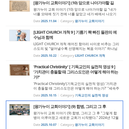
[왕가누이 교회이야기] (10) 앞으로 나아가야할 길
왕가누이 교회 이야기 (10) 앞으로 나아가야할 길 "내가
너를 모태에 짓기 전에 너를 알았고 네가 배에서 나오기
전에 너를 성별하였고 너를 여러 나라의 선지자로 세웠노
Date
2025.11.04
Category
왕가누이 교회이야기
라" 어느덧 이 칼럼의 마지막 글을 쓰게 되었다. 지난 아홉
번의 글을 통해 지난 5년간 ...
[LIGHT CHURCH 개척 9 ] 기름기 쫙 빠진 들판의 예
수님과 함께
LIGHT CHURCH 개척 깨어진 항아리 사이로 비추는 그리
스도의 빛 "덜어낼수록 선명해지는 복음 이야기" 하나님
의 말씀중에는 평생을 살아내야 겨우 이해되는 말씀이 있
Date
2025.10.22
Category
LIGHT CHURCH 개척
다. 안다고 생각하며 설교까지 했던 과거의 나를 소환해
반성문을 쓰게 하고 싶을 정도이다....
'Practical Christinity' [ 기독교인의 실천적 영성 9 ]
'가치관이 충돌할 때 그리스도인은 어떻게 해야 하는
가?'
'Practical Christinity'(기독교인의 실천적 영성) '가치관
이 충돌할 때 그리스도인은 어떻게 해야 하는가?' "세속주
의는 우리를 둘러싸고 있는 바다와 같다." - 믿음의 가치관
Date
2025.10.15
Category
기독교인의 실천적 영성
굳게 세우기 가치관(價値觀, Value System)이란 개인이
삶에서 ...
[왕가누이 교회이야기] (9) 합병, 그리고 그 후
왕가누이 교회 이야기 (9) 합병, 그리고 그 후 "그렇게 합
병이 이루어졌고 새로운 교회가 시작됐다." 2024년 12월
투표를 통해 합병을 결의한 이후의 6개월은 매우 빠르게
Date
2025.10.07
Category
왕가누이 교회이야기
흘러갔다. 그 기간 동안 합병을 위한 Task Force 모임을