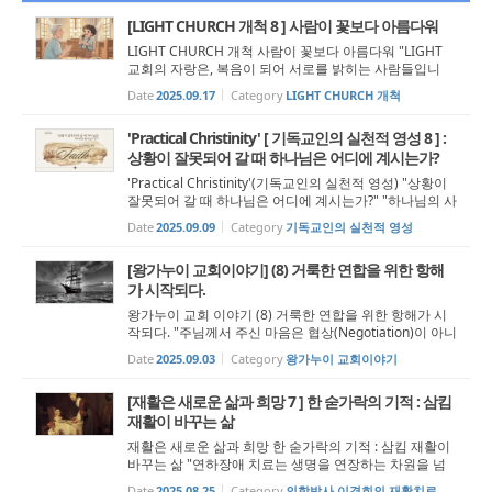
통해 상당 부분을 미리 조율할...
[LIGHT CHURCH 개척 8 ] 사람이 꽃보다 아름다워
LIGHT CHURCH 개척 사람이 꽃보다 아름다워 "LIGHT
교회의 자랑은, 복음이 되어 서로를 밝히는 사람들입니
다" 오클랜드의 화요일 밤, 창문에 비친 노을이 마지막 숨
Date
2025.09.17
Category
LIGHT CHURCH 개척
결을 거두어갈 때, 온 몸에 차오르는 그리움을 느낀다. 떠
오르는 것은 얼굴들이다. 떠났거나 ...
'Practical Christinity' [ 기독교인의 실천적 영성 8 ] :
상황이 잘못되어 갈 때 하나님은 어디에 계시는가?
'Practical Christinity'(기독교인의 실천적 영성) "상황이
잘못되어 갈 때 하나님은 어디에 계시는가?" "하나님의 사
랑과 일상의 고통스러운 경험을 연결해 보라." "하나님이
Date
2025.09.09
Category
기독교인의 실천적 영성
날 사랑하시지 않는 것이 분명해. 그분이 날 사랑하신다면
이런 끔찍한 ...
[왕가누이 교회이야기] (8) 거룩한 연합을 위한 항해
가 시작되다.
왕가누이 교회 이야기 (8) 거룩한 연합을 위한 항해가 시
작되다. "주님께서 주신 마음은 협상(Negotiation)이 아니
라 항해(Navigation)였다. " [출처]news.nate.com/view/
Date
2025.09.03
Category
왕가누이 교회이야기
20170710n18972 2024년 12월 15일 오후 2시, 다섯 명
으로 구성된 합병 Task Force Team...
[재활은 새로운 삶과 희망 7 ] 한 숟가락의 기적 : 삼킴
재활이 바꾸는 삶
재활은 새로운 삶과 희망 한 숟가락의 기적 : 삼킴 재활이
바꾸는 삶 "연하장애 치료는 생명을 연장하는 차원을 넘
어, 인간다운 삶을 유지하고 존엄을 지켜주는 중요한 과정
Date
2025.08.25
Category
의학박사 이경희의 재활치료