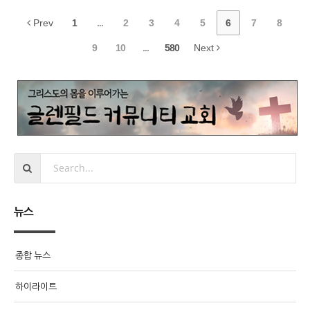
Prev
1
...
2
3
4
5
6
7
8
9
10
...
580
Next
뉴스
종합 뉴스
하이라이트