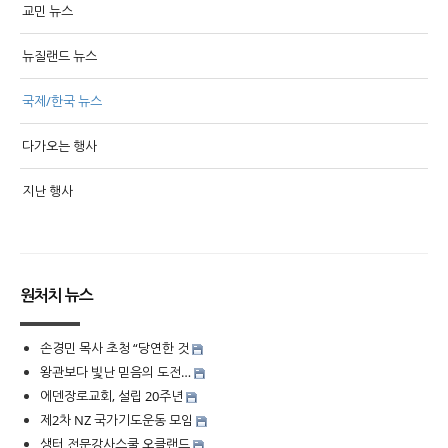
교민 뉴스
뉴질랜드 뉴스
국제/한국 뉴스
다가오는 행사
지난 행사
원처치 뉴스
손경민 목사 초청 “당연한 것
왕관보다 빛난 믿음의 도전…
에덴장로교회, 설립 20주년
제2차 NZ 국가기도운동 모임
생터 전문강사스쿨 오클랜드