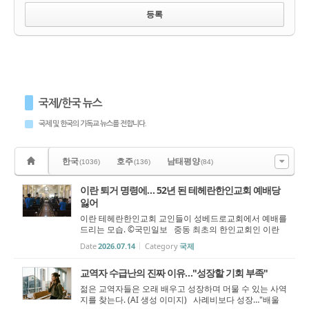
국제/한국 뉴스
국제 및 한국의 기독교 뉴스를 전합니다.
한국
호주
남태평양
(1036)
(136)
(84)
이란 퇴거 명령에… 52년 된 테헤란한인교회 예배당
잃어
이란 테헤란한인교회 교인들이 성베드로교회에서 예배를
드리는 모습. ©국민일보 중동 최초의 한인교회인 이란
의 테헤란한인교회가 반세기 가까이 사용해 온 예배 공간
Date
2026.07.14
Category
국제
을 잃고 새 예배처 마련에 나섰다. 전쟁 중인 이란 당국이
예배 장소였던 성베드로교회...
교역자 수급난의 진짜 이유…"성장할 기회 부족"
젊은 교역자들은 오래 배우고 성장하며 머물 수 있는 사역
지를 찾는다. (AI 생성 이미지) 사례비보다 성장…"배울