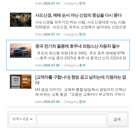
수 있는 곳 원해" 교역자 수급난은 흔히 '사람이 부족한
Date
2026.07.14
Category
한국
문제'라고 말한다. 그러나 젊은 목회자들의 이야기를 들어
보면 현실은 조금 다르다...
사도신경, 예배 순서 아닌 신앙의 중심을 다시 묻다
사도신경을 외우기만 하는 사람, 사도신경대로 사는 사람.
ⓒAI생성 사도신경, 외우는 신앙에서 살아내는 신앙으로
예배 때마다 자연스럽게 암송하는 사도신경. 하지만 정작
Date
2026.07.13
Category
한국
그 의미를 깊이 생각해 본 신자는 얼마나 될까. 많은 교회
에서 사도신경은 예배 순...
중국 전기차 돌풍에 호주내 프랑스산 자동차 철수
푸조의 최신형 차량 [푸조 SNS] 푸조 호주 판매량 87%
↓…호주 수입 중단 2025년 호주 내 중국산 신차 22만대 판
매…수입차 1위 푸조, 중국 합작 생산으로 저가 모델 대응
Date
2026.07.08
Category
호주
전략 발표 푸조가 100년 넘게 이어온 호주 시장에서 철
수한다. 중국산 저가 전기차...
[교역자를 구합니다] 청빙 공고 넘치는데 지원자는 없
다
(AI 생성 이미지) 교육부 통합·담임목사 겸임까지 인력난
에 바뀌는 교회 풍경 "요즘은 교회마다 부교역자 구하기
가 '하늘의 별따기'입니다." 서울 영등포의 한 교회는 지난
Date
2026.07.08
Category
한국
해 말 교육 담당 교역자가 갑작스럽게 사임한 뒤 후임자를
찾기 위해 청빙에 나섰...
검색