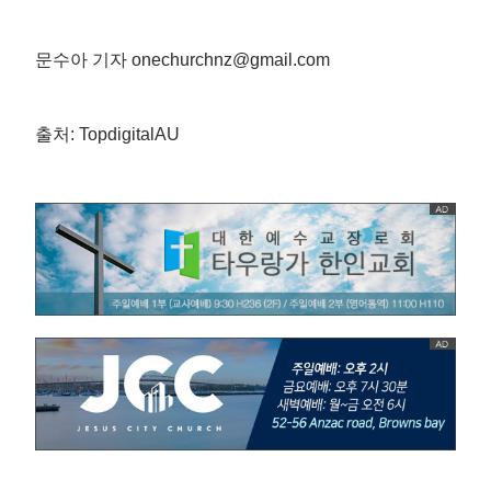
문수아 기자 onechurchnz@gmail.com
출처: TopdigitalAU