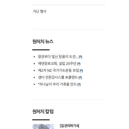
지난 행사
원처치 뉴스
왕관보다 빛난 믿음의 도전…
에덴장로교회, 설립 20주년
제2차 NZ 국가기도운동 모임
생터 전문강사스쿨 오클랜드
“하나님이 우리 가족을 만드
원처치 칼럼
[집 관리하기 6]