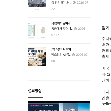
2026-07-
집 관리하기 왜 ...
22
[통증에서 일어나
믿기
2026-
통증에서 일어나...
07-15
주차
버거 
[백소장의 AI 목회
커피와
2026-07-
백소장의 AI 목...
축제
08
미국 
과 월
권하
설교영상
레지 
간을 
bel