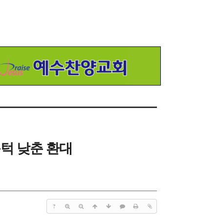
문턱 낮춘 환대
?