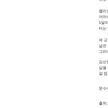
캘리포
어머
1달러
터는 
세 
넓은 
그러
김선
삶을
갈 접
문수아 
출처