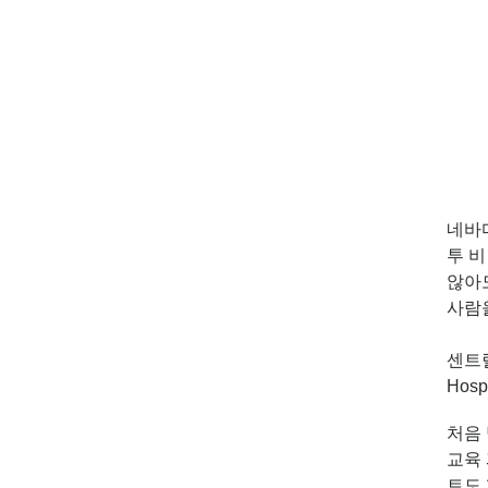
네바다
투 비 
않아
사람
센트럴
Hos
처음
교육 
트도 