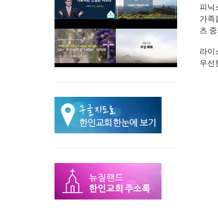
피닉스
가족을
츠 중
라이
우선