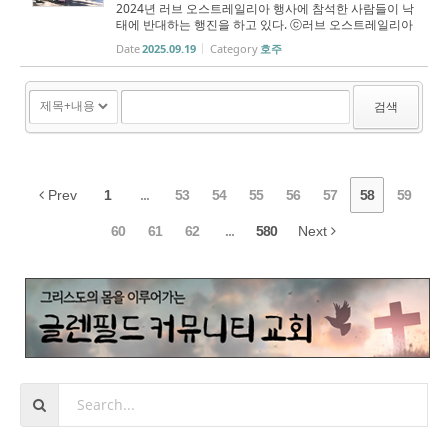
2024년 러브 오스트레일리아 행사에 참석한 사람들이 낙
태에 반대하는 행진을 하고 있다. ⓒ러브 오스트레일리아
9월 20일 시드니 하이드파크에서 개최 호주 친생명단
Date
2025.09.19
Category
호주
체 ‘러브 오스트레일리아’(Love Australia) 산하 ‘러브 시드
니’(Love Sydney)가 “다음 ...
검색
Prev
1
...
53
54
55
56
57
58
59
60
61
62
...
580
Next