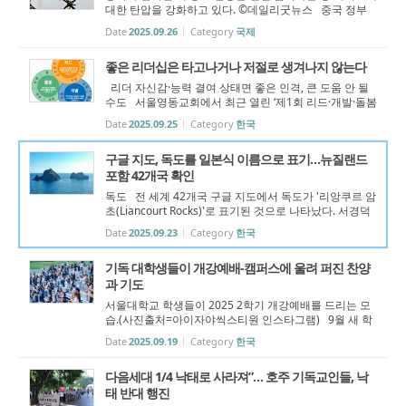
대한 탄압을 강화하고 있다. ©데일리굿뉴스 중국 정부
가 온라인 설교, 미성년자를 대상으로 한 성경 공부 등 온
Date
2025.09.26
Category
국제
라인에서 이뤄지는 종교 활동을 사실상 전면 금지했다. 미
국 크리스천포스트(CP)에 ...
좋은 리더십은 타고나거나 저절로 생겨나지 않는다
리더 자신감·능력 결여 상태면 좋은 인격, 큰 도움 안 될
수도 서울영동교회에서 최근 열린 ‘제1회 리드·개발·돌봄
리더십 세미나’에서는 리더십의 핵심 책임으로서 ‘리드(Le
Date
2025.09.25
Category
한국
ad)·개발(Develop)·돌봄(Care)’ 모델이 소개됐다. 이번 세
미나는 프론티어스코...
구글 지도, 독도를 일본식 이름으로 표기…뉴질랜드
포함 42개국 확인
독도 전 세계 42개국 구글 지도에서 독도가 '리앙쿠르 암
초(Liancourt Rocks)'로 표기된 것으로 나타났다. 서경덕
성신여대 교수는 최근 전 세계 국가 구글 지도에 독도가
Date
2025.09.23
Category
한국
어떻게 표기되는지 알아보기 위해 SNS 팔로워에게 국가
별 표기를 요청했다고 오늘(2...
기독 대학생들이 개강예배-캠퍼스에 울려 퍼진 찬양
과 기도
서울대학교 학생들이 2025 2학기 개강예배를 드리는 모
습.(사진출처=아이자야씩스티원 인스타그램) 9월 새 학
기를 맞은 캠퍼스. 기독 대학생들이 개강예배로 한 학기를
Date
2025.09.19
Category
한국
시작하며 복음의 불씨를 지피고 있다. 서울대기독인연합
(서기연)은 지난 8일 서울 관악...
다음세대 1/4 낙태로 사라져”… 호주 기독교인들, 낙
태 반대 행진