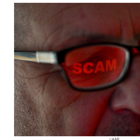
©
AAP