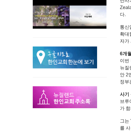
반사기
Zea
다.
통신
확대할
자가
6개월
이번
뉴질랜
안 2
정부는
사기
브루어
가 함
그는 
를 