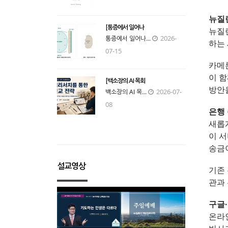
뉴질
[통증에서 일어나
뉴질
2026-
통증에서 일어나...
하는 
07-15
카메론
이 함
[백소장의 AI 목회
방안
2026-07-
백소장의 AI 목...
08
은행 
새롭게
이 
송금이
설교영상
기존 
관과
구글·
온라