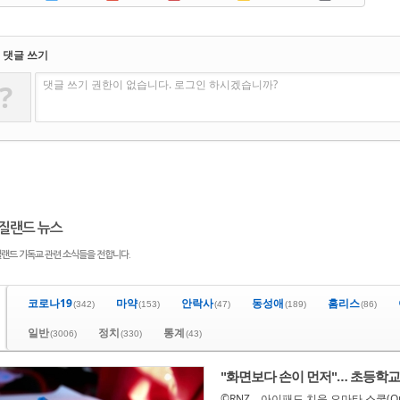
댓글 쓰기
댓글 쓰기 권한이 없습니다. 로그인 하시겠습니까?
?
질랜드 뉴스
랜드 기독교 관련 소식들을 전합니다.
코로나19
마약
안락사
동성애
홈리스
(342)
(153)
(47)
(189)
(86)
일반
정치
통계
(3006)
(330)
(43)
"화면보다 손이 먼저"… 초등학교
©RNZ 아이패드 치운 오마타 스쿨(Oma