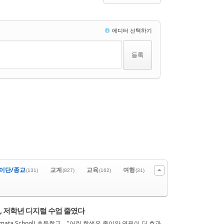
에디터 선택하기
이단/종교
교계
교육
여행
(131)
(827)
(162)
(31)
, 저학년 디지털 수업 줄였다
ta School) 초등학교… "어린 학생은 종이와 연필이 더 효과