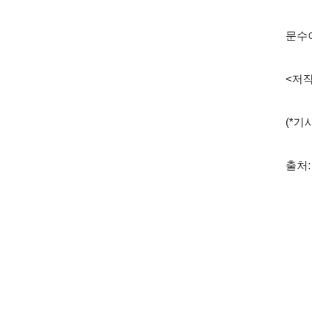
문수아 
<저작
(*기
출처: 