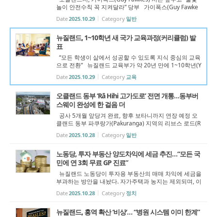
놀이 안전수칙 꼭 지켜달라” 당부 가이폭스(Guy Fawke
s) 시즌을 앞두고 오클랜드시가 시민들에게 불꽃놀이 안
Date
2025.10.29
Category
일반
전 사용을 당부했다. 불꽃놀이는 즐겁지만 부주의할 경우
화재나 부상 등 사고로 이어질 ...
뉴질랜드, 1~10학년 새 국가 교육과정(커리큘럼) 발
표
“모든 학생이 삶에서 성공할 수 있도록 지식 중심의 교육
으로 전환” 뉴질랜드 교육부가 약 20년 만에 1~10학년(Y
ear 1–10) 국가 교육과정 개정안 초안을 공개했다. 이번
Date
2025.10.29
Category
교육
개정은 “모든 학생에게 세계 수준의 교육 체계를 제공하
겠다”는 목표 아래 마련된 ...
오클랜드 동부 ‘Rā Hihi 고가도로’ 전면 개통…동부버
스웨이 완성에 한 걸음 더
공사 5개월 앞당겨 완료, 향후 보타니까지 연장 예정 오
클랜드 동부 파쿠랑가(Pakuranga) 지역의 리브스 로드(R
eeves Rd) 고가도로가 최근 전면 개통됐다. 당초 계획보
Date
2025.10.28
Category
일반
다 5개월 일찍 완공된 이번 고가도로는 파쿠랑가 로드와
고속도를 직접 연결하며, 오클...
노동당, 투자 부동산 양도차익에 세금 추진…“모든 국
민에 연 3회 무료 GP 진료”
뉴질랜드 노동당이 투자용 부동산의 매매 차익에 세금을
부과하는 방안을 내놨다. 자가주택과 농지는 제외되며, 이
렇게 확보한 재원으로 국민이 1년에 세 차례 무료로 일반
Date
2025.10.28
Category
정치
의(GP) 진료를 받을 수 있는 ‘메디카드(Medicard)’ 제도를
도입하겠다는 구상이다. ...
뉴질랜드, 홍역 확산 ‘비상’… “병원 시스템 이미 한계”