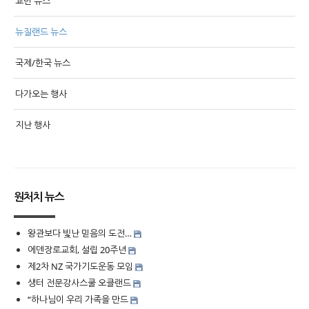
교민 뉴스
뉴질랜드 뉴스
국제/한국 뉴스
다가오는 행사
지난 행사
원처치 뉴스
왕관보다 빛난 믿음의 도전…
에덴장로교회, 설립 20주년
제2차 NZ 국가기도운동 모임
생터 전문강사스쿨 오클랜드
“하나님이 우리 가족을 만드