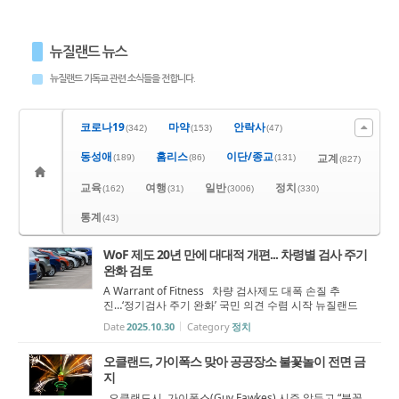
뉴질랜드 뉴스
뉴질랜드 기독교 관련 소식들을 전합니다.
코로나19
마약
안락사
(342)
(153)
(47)
동성애
홈리스
이단/종교
교계
(189)
(86)
(131)
(827)
교육
여행
일반
정치
(162)
(31)
(3006)
(330)
통계
(43)
WoF 제도 20년 만에 대대적 개편... 차령별 검사 주기
완화 검토
A Warrant of Fitness 차량 검사제도 대폭 손질 추
진…‘정기검사 주기 완화’ 국민 의견 수렴 시작 뉴질랜드
정부가 차량 ‘정기검사(Warrant of Fitness_WoF)’ 제도 전
Date
2025.10.30
Category
정치
면 개편을 추진하며 국민 의견 수렴에 나섰다. 이번 개정
안에는 일부 차량의 검사 주기를 ...
오클랜드, 가이폭스 맞아 공공장소 불꽃놀이 전면 금
지
오클랜드시, 가이폭스(Guy Fawkes) 시즌 앞두고 “불꽃