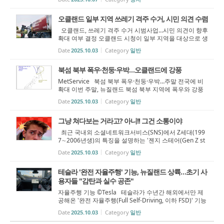
는 심사 제도와 취업 유지 보너스를 도입한다. 사회개발·
고용(Ministry of Social ...
오클랜드 일부 지역 쓰레기 격주 수거, 시민 의견 수렴
오클랜드, 쓰레기 격주 수거 시범사업…시민 의견이 향후
확대 여부 결정 오클랜드 시청이 일부 지역을 대상으로 생
활쓰레기 격주 수거(Fortnightly Rubbish Collection) 시
Date
2025.10.03
Category
일반
범사업을 추진한다. 시민들은 2025년 10월 13일부터 31
일까지 이번 시범사업에 대한...
북섬 북부 폭우·천둥·우박…오클랜드에 강풍
MetService 북섬 북부 폭우·천둥·우박…주말 전국에 비
확대 이번 주말, 뉴질랜드 북섬 북부 지역에 폭우와 강풍
을 동반한 천둥번개와 우박이 쏟아질 것으로 예보됐다.
Date
2025.10.03
Category
일반
뉴질랜드 기상청(MetService)은 3일 금요일부터 저기압
의 영향으로 강한 비구름대가 ...
그냥 쳐다보는 거라고? 아니!! 그건 소통이야
최근 국내외 소셜네트워크서비스(SNS)에서 Z세대(199
7∼2006년생)의 특징을 설명하는 '젠지 스테어(Gen Z st
are)'가 화제가 되고 있다. 'Gen Z'(Z세대)와 'Stare'(응시
Date
2025.10.03
Category
일반
하다)의 합성어인 이 표현은 대화나 질문에 곧바로 반응
하지 않고 무표정한 얼굴로 상대...
테슬라 '완전 자율주행' 기능, 뉴질랜드 상륙…초기 사
용자들 "감탄과 실수 공존"
자율주행 기능 ©Tesla 테슬라가 수년간 해외에서만 제
공해온 '완전 자율주행(Full Self-Driving, 이하 FSD)' 기능
을 드디어 호주와 뉴질랜드 운전자들에게도 개방했다.
Date
2025.10.03
Category
일반
지난 9월 18일부터, 약 1만 뉴질랜드 달러(현재는 1만140