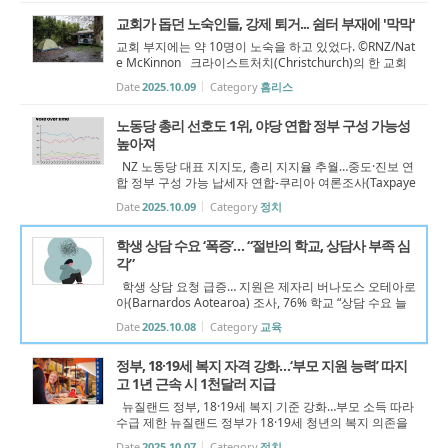
운 버스 안전 영상 캠페...
교회가 돕던 노숙인들, 강제 퇴거... 쉼터 부재에 '막막'
교회 부지에는 약 10명이 노숙을 하고 있었다. ©RNZ/Nat
e McKinnon 크라이스트처치(Christchurch)의 한 교회
부지에 머물던 노숙인 공동체가 시의회(Christchurch Cit
Date
2025.10.09
Category
홈리스
y Council) 명령으로 인해 떠나야 하는 안타까운 상황이
발생했다. 노숙인들을 지원해 온...
노동당 총리 선호도 1위, 야당 연합 정부 구성 가능성
높아져
NZ 노동당 대표 지지도, 총리 지지율 추월…중도·진보 연
합 정부 구성 가능 납세자 연합-쿠리아 여론조사(Taxpaye
rs’ Union-Curia poll)에 따르면, 녹색당(Green Party)과
Date
2025.10.09
Category
정치
뉴질랜드 제일당(NZ First)의 지지 상승으로 야당인 중도·
진보 연합이 국회 과반에 ...
학생 상담 수요 ‘폭증’… “절반의 학교, 상담사 부족 심
각”
학생 상담 요청 급증… 지원은 제자리 버나도스 오테아로
아(Barnardos Aotearoa) 조사, 76% 학교 “상담 수요 늘
었다” 뉴질랜드 아동복지기관 버나도스 오테아로아(Bar
Date
2025.10.08
Category
교육
nardos Aotearoa)가 실시한 '2025 학교 정신건강 실태조
사(What’s Up with Wellbeing? S...
정부, 18·19세 복지 자격 강화…‘부모 지원 능력’ 따지
고 1년 근속 시 1천달러 지급
뉴질랜드 정부, 18·19세 복지 기준 강화…부모 소득 따라
수급 제한 뉴질랜드 정부가 18·19세 청년의 복지 의존을
줄이고 자립을 촉진하기 위해 부모의 지원 가능성을 따지
Date
2025.10.07
Category
정치