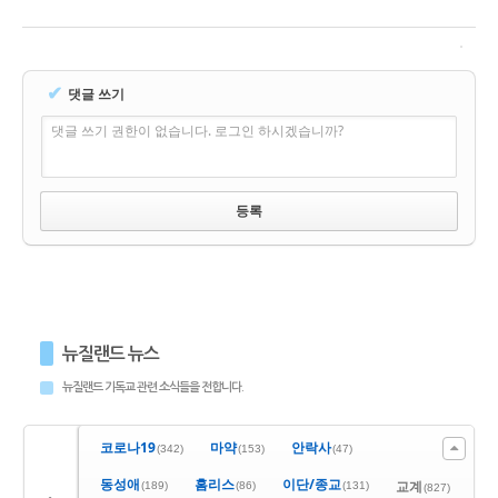
✔
댓글 쓰기
댓글 쓰기 권한이 없습니다. 로그인 하시겠습니까?
뉴질랜드 뉴스
뉴질랜드 기독교 관련 소식들을 전합니다.
코로나19
마약
안락사
(342)
(153)
(47)
동성애
홈리스
이단/종교
교계
(189)
(86)
(131)
(827)