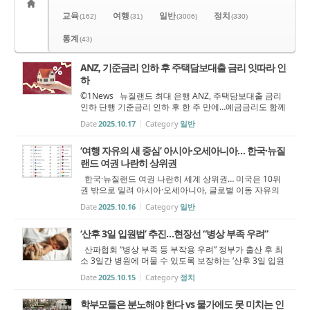
교육
여행
일반
정치
(162)
(31)
(3006)
(330)
통계
(43)
ANZ, 기준금리 인하 후 주택담보대출 금리 잇따라 인
하
©1News 뉴질랜드 최대 은행 ANZ, 주택담보대출 금리
인하 단행 기준금리 인하 후 한 주 만에…예금금리도 함께
내려 뉴질랜드 최대 은행 ANZ이 중앙은행의 기준금리
Date
2025.10.17
Category
일반
인하 발표 이후 잇따라 금리를 내리며 시장에 즉각 반응했
다. ANZ는 일부 주택담보대출...
‘여행 자유의 새 중심’ 아시아·오세아니아… 한국·뉴질
랜드 여권 나란히 상위권
한국·뉴질랜드 여권 나란히 세계 상위권… 미국은 10위
권 밖으로 밀려 아시아·오세아니아, 글로벌 이동 자유의
새 중심으로 부상 2025년 ‘헨리 여권지수(Henley Passp
Date
2025.10.16
Category
일반
ort Index)’에서 한국과 뉴질랜드 여권이 나란히 세계 최
상위권을 유지하며, 아시아·오...
‘산후 3일 입원법’ 추진…현장선 “병상 부족 우려”
산파협회 “병상 부족 등 부작용 우려” 정부가 출산 후 최
소 3일간 병원에 머물 수 있도록 보장하는 ‘산후 3일 입원
개정법안(Three-Day Postnatal Stay Amendment Bil
Date
2025.10.15
Category
정치
l)’을 국회에 상정했다. 법안은 기존 48시간 지원되던 산후
입원 기간을 72시간으로 확대...
학부모들은 분노해야 한다 vs 물가에도 못 미치는 인