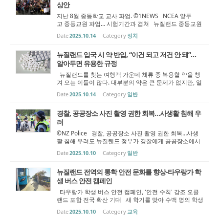
상안
지난 8월 중등학교 교사 파업. ©1NEWS NCEA 앞두
고 중등교원 파업… 시험기간과 겹쳐 뉴질랜드 중등교원
노조(PPTA)가 오늘부터 순환 파업에 들어간다. 약 2만 1,0
Date
2025.10.14
Category
정치
00명의 교사가 학년별 수업 거부, 전국 총파업, 방과후·동
아리 등의 활동 중단 등을 이어갈 ...
뉴질랜드 입국 시 약 반입, “이건 되고 저건 안 돼”…
알아두면 유용한 규정
뉴질랜드를 찾는 여행객 가운데 체류 중 복용할 약을 챙
겨 오는 이들이 많다. 대부분의 약은 큰 문제가 없지만, 일
부 성분이 포함된 약품은 신고가 필요하다. 불필요한 불이
Date
2025.10.14
Category
일반
익을 피하려면 입국 전 기본 규정을 확인해 두는 것이 좋
다. 개인 복용 목적만 ...
경찰, 공공장소 사진 촬영 권한 회복…사생활 침해 우
려
©NZ Police 경찰, 공공장소 사진 촬영 권한 회복…사생
활 침해 우려도 뉴질랜드 정부가 경찰에게 공공장소에서
의 정보 수집 권한을 되돌려주는 법 개정을 추진하면서 사
Date
2025.10.10
Category
일반
생활 침해 우려가 커지고 있다. 전문가들은 이번 조치가
경찰 권한을 과도하게 확대할 ...
뉴질랜드 전역의 통학 안전 문화를 향상-타우랑가 학
생 버스 안전 캠페인
타우랑가 학생 버스 안전 캠페인, '안전 수칙' 강조 오클
랜드 포함 전국 확산 기대 새 학기를 맞아 수백 명의 학생
이 통학을 재개함에 따라, 타우랑가 시의회(Tauranga Cit
Date
2025.10.10
Category
교육
y Council)가 학생들이 안전하게 등하교할 수 있도록 새로