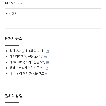
다가오는 행사
지난 행사
원처치 뉴스
왕관보다 빛난 믿음의 도전…
에덴장로교회, 설립 20주년
제2차 NZ 국가기도운동 모임
생터 전문강사스쿨 오클랜드
“하나님이 우리 가족을 만드
원처치 칼럼