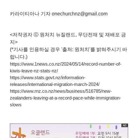
카라이티아나 기자 onechurchnz@gmail.com
<저작권자 ⓒ 원처치 뉴질랜드, 무단전재 및 재배포 금
지>
(*기사를 인용하실 경우 '출처: 원처치'를 밝혀주시기 바
랍니다.)
https://www.1news.co.nz/2024/05/14/record-number-of-
kiwis-leave-nz-stats-nz/
https://www.stats.govt.nz/information-
releases/international-migration-march-2024/
https://www.rnz.co.nz/news/business/516785/new-
zealanders-leaving-at-a-record-pace-while-immigration-
slows