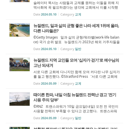
슬레이터 목사는 사람들과 교제를 원하는 이들을 위해 지
역사회에 꼭 필요하겠다는 생각에 교회에서 이를 시작했
다. ©TARANAKI DAILY NEWS 뉴질랜드의 한 교회가 지
Date
2024.05.10
Category
교계
역사회의 외롭고 고립된 이웃들을 위해 커피와 차를 무료
로 제공하는 교제의 장을 만들었다...
뉴질랜드, 일과 삶의 균형 좋은 나라 세계 1위에 올라,
다른 나라들은?
©Getty Images 일과 삶의 균형/워라밸(work-life balan
ce) 국가 순위 발표 뉴질랜드가 2023년 해외 거주자들을
대상으로 진행한 조사에서 '일과 삶의 균형'이 좋은 나라
Date
2024.05.10
Category
일반
1위로 선정되었다. 글로벌 인력채용관리 기업 리모트(R
emote)는 연차 휴가, 근무 ...
뉴질랜드 지역 교인들 모여 '십자가 걷기'로 예수님의
고난 되새겨
서로 다른 교회에 다니지만 함께 모여 커다란 나무 십자가
를 들고 행진했다. ©Stratford Press '서로 다른 교회에
속해 있지만 같은 그리스도인의 길을 가고 있다' 뉴질랜
Date
2024.05.09
Category
교계
드의 한 지역에서 교파를 초월한 여러 교회의 교인들이 함
께 모여 부활절을 뜻깊게...
때이른 한파, 내일 아침 뉴질랜드 전력난 경고 '전기
사용 주의 당부'
©RNZ 트랜스파워가 10일 금요일(내일) 오전 전 국민이
사용할 전력이 부족할 수 있다고 경고했다. 트랜스파워
(Transpower)는 일찍 찾아온 한파와 풍력 발전량 저조로
Date
2024.05.09
Category
일반
인해 내일(금) 오전 7시부터 오전 9시까지 전력 공급이 부
족할 수 있다고 밝혔다. 내...