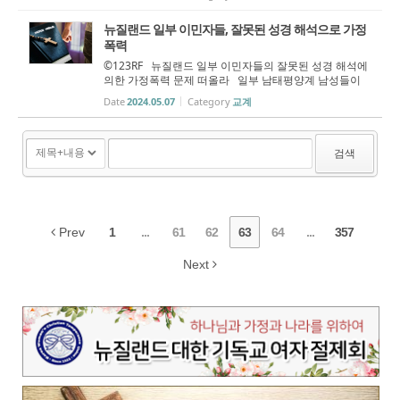
의 복지 재정이 이전에는 볼 수 없었던 수준으로 심각하게
부족하다. 이번 주, 전국...
뉴질랜드 일부 이민자들, 잘못된 성경 해석으로 가정
폭력
©123RF 뉴질랜드 일부 이민자들의 잘못된 성경 해석에
의한 가정폭력 문제 떠올라 일부 남태평양계 남성들이
가정 폭력을 정당화하기 위해 성경 구절을 잘못 해석하고
Date
2024.05.07
Category
교계
있다는 우려가 나왔다. 사모아-중국계 사회복지사 제네
비브 상-얌(Genevieve Sang-Y...
검색
Prev
1
...
61
62
63
64
...
357
Next