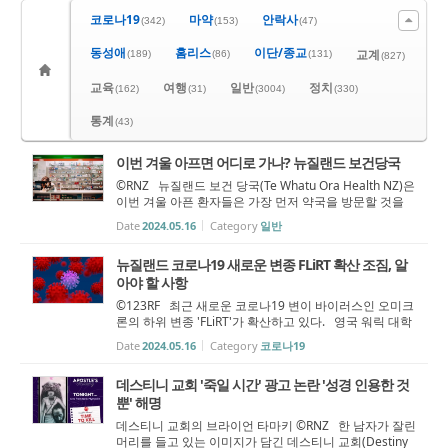
코로나19
마약
안락사
(342)
(153)
(47)
동성애
홈리스
이단/종교
교계
(189)
(86)
(131)
(827)
교육
여행
일반
정치
(162)
(31)
(3004)
(330)
통계
(43)
이번 겨울 아프면 어디로 가나? 뉴질랜드 보건당국
©RNZ 뉴질랜드 보건 당국(Te Whatu Ora Health NZ)은
이번 겨울 아픈 환자들은 가장 먼저 약국을 방문할 것을
권장했다. GP는 이번 겨울도 수많은 환자로 압박을 받고
Date
2024.05.16
Category
일반
있으며 대기 시간도 길다. 보건 당국은 이런 GP보다는 약
국으로 먼저 가서 예방 접종...
뉴질랜드 코로나19 새로운 변종 FLiRT 확산 조짐, 알
아야 할 사항
©123RF 최근 새로운 코로나19 변이 바이러스인 오미크
론의 하위 변종 'FLiRT'가 확산하고 있다. 영국 워릭 대학
교 분양종자학 교수 로렌스 영은 "FLiRT가 미국의 한 하수
Date
2024.05.16
Category
코로나19
도에서 처음 발견됐으나, 정확한 기원은 알 수 없다"며 "F
LiRT 변종이 미국은 물론 ...
데스티니 교회 '죽일 시간' 광고 논란 '성경 인용한 것
뿐' 해명
데스티니 교회의 브라이언 타마키 ©RNZ 한 남자가 잘린
머리를 들고 있는 이미지가 담긴 데스티니 교회(Destiny