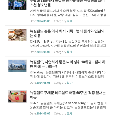
부활절 캠프에서 뜻깊은 관계를 맺은 뉴질랜드 크리
스천 청소년들
이번 부활절 캠프에서 우승한 블루 모스 팀 ©Stratford Pr
ess 병아리콩 대결, 각종 게임, 팀워크 훈련, 그리고 풍성
한 예배... 180명의 타라나키(Taranaki) 청소년들이 올해
Date
2024.05.08
Category
교계
부활절 캠프(Easter camp)에서 즐거운 시간을 보냈다.
아내 레베카(Rebekah)와 ...
뉴질랜드 결혼 역대 최저 기록... 범죄 증가와 연관되
는 이유
©NZ Family First 지난 3일 뉴질랜드 통계청이 발표한
자료에 따르면, 지난해 뉴질랜드의 혼인율이 역대 최저치
를 기록했다. 2023년 한 해 동안 (법적 혼인 자격이 되는 1
Date
2024.05.08
Category
통계
6세 이상 미혼) 뉴질랜드인 1,000명당 9쌍만이 결혼했다.
이에 패밀리퍼스트(Famil...
뉴질랜드, 사업하기 좋은 나라 상위 10위권... 절대 하
면 안 되는 나라는?
©Pixabay 뉴질랜드가 세계에서 사업하기 좋은 나라 10
위 안에 들었다. 지난 3월 영국의 이코노미스트 인텔리
전스 유닛(EIU)은 향후 5년 동안 세계에서 사업하기 가장
Date
2024.05.08
Category
일반
좋은 나라 즉 ‘세계 비즈니스 환경 순위’를 발표했다. 82개
국가 중 뉴질랜드는 싱가포...
뉴질랜드 구세군 레드실드 어필 60주년, 걱정 앞서는
이유
©RNZ 뉴질랜드 구세군(Salvation Army)이 물가/생활비
상승으로 인해 큰 타격을 입었다. 뉴질랜드인들에 광범위
한 사회 복지 서비스를 제공하는 기독교 자선단체, 구세군
Date
2024.05.07
Category
교계