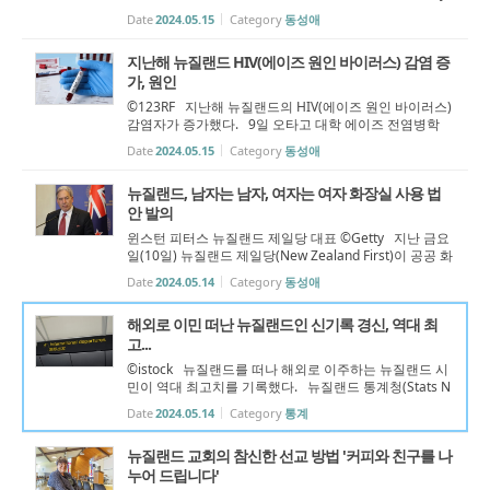
Church)의 행사 광고에 한 성소수자가 우려를 제기했다.
Date
2024.05.15
Category
동성애
다윗과 골리앗을 상징하는 것으로 보이는 이미지 옆에 "Ti
me to kill(죽일 시간)"이라...
지난해 뉴질랜드 HIV(에이즈 원인 바이러스) 감염 증
가, 원인
©123RF 지난해 뉴질랜드의 HIV(에이즈 원인 바이러스)
감염자가 증가했다. 9일 오타고 대학 에이즈 전염병학
연구진에 따르면, 2023년 한 해 동안 뉴질랜드에서 97명
Date
2024.05.15
Category
동성애
이 HIV 양성 진단을 받았다. 2022년 77명, 2021년 67명
보다 증가한 수치다. 그러나 연...
뉴질랜드, 남자는 남자, 여자는 여자 화장실 사용 법
안 발의
윈스턴 피터스 뉴질랜드 제일당 대표 ©Getty 지난 금요
일(10일) 뉴질랜드 제일당(New Zealand First)이 공공 화
장실 공정 사용 법안(Fair Access to Bathrooms Bill)을
Date
2024.05.14
Category
동성애
국회에 제출했다. 이 법안은 가정집을 제외한 신축 공공
건물에 성별이 명확히 구분...
해외로 이민 떠난 뉴질랜드인 신기록 경신, 역대 최
고...
©istock 뉴질랜드를 떠나 해외로 이주하는 뉴질랜드 시
민이 역대 최고치를 기록했다. 뉴질랜드 통계청(Stats N
Z) 발표에 따르면, 2024년 3월까지 지난 12개월 동안 해
Date
2024.05.14
Category
통계
외로 이민을 떠난 뉴질랜드 시민이 52,500명(인구 순유
출)이었다. 통계청 관계자는 "...
뉴질랜드 교회의 참신한 선교 방법 '커피와 친구를 나
누어 드립니다'