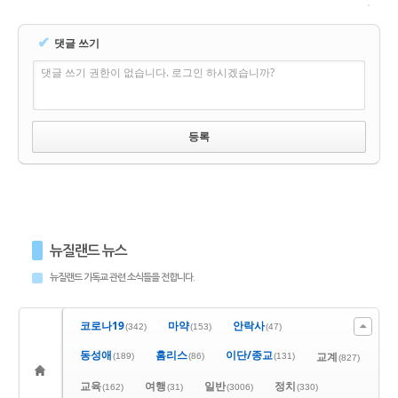
✔
댓글 쓰기
댓글 쓰기 권한이 없습니다. 로그인 하시겠습니까?
뉴질랜드 뉴스
뉴질랜드 기독교 관련 소식들을 전합니다.
코로나19
마약
안락사
(342)
(153)
(47)
동성애
홈리스
이단/종교
교계
(189)
(86)
(131)
(827)
교육
여행
일반
정치
(162)
(31)
(3006)
(330)