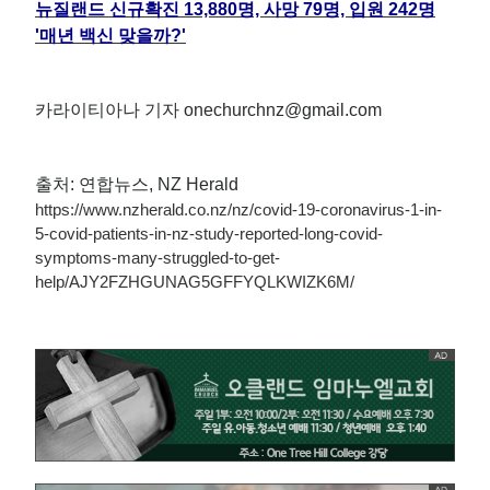
뉴질랜드 신규확진 13,880명, 사망 79명, 입원 242명
'매년 백신 맞을까?'
카라이티아나 기자 onechurchnz@gmail.com
출처: 연합뉴스, NZ Herald
https://www.nzherald.co.nz/nz/covid-19-coronavirus-1-in-
5-covid-patients-in-nz-study-reported-long-covid-
symptoms-many-struggled-to-get-
help/AJY2FZHGUNAG5GFFYQLKWIZK6M/