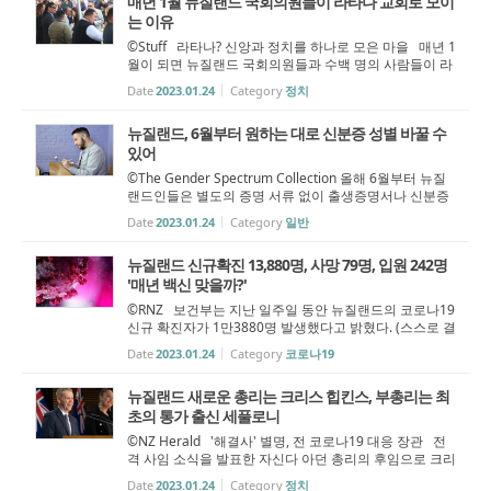
매년 1월 뉴질랜드 국회의원들이 라타나 교회로 모이
는 이유
©Stuff 라타나? 신앙과 정치를 하나로 모은 마을 매년 1
월이 되면 뉴질랜드 국회의원들과 수백 명의 사람들이 라
타나 파(pā, 마오리 마을)로 향한다 - 일종의 연례행사다.
Date
2023.01.24
Category
정치
라타나 파(Rātana pā)는 황가누이(Whanganui)와 불스(B
ulls) 사이에 있는 북섬의 ...
뉴질랜드, 6월부터 원하는 대로 신분증 성별 바꿀 수
있어
©The Gender Spectrum Collection 올해 6월부터 뉴질
랜드인들은 별도의 증명 서류 없이 출생증명서나 신분증
에 기록된 자신의 법적 성별을 원하는 대로 변경할 수 있
Date
2023.01.24
Category
일반
다. 지난해 국회가 만장일치로 통과시킨 '출생사망혼인가
족관계 등록 법 개정안(BD...
뉴질랜드 신규확진 13,880명, 사망 79명, 입원 242명
'매년 백신 맞을까?'
©RNZ 보건부는 지난 일주일 동안 뉴질랜드의 코로나19
신규 확진자가 1만3880명 발생했다고 밝혔다. (스스로 결
과를 보고하지 않거나 감염되었어도 검사를 받지 않은 사
Date
2023.01.24
Category
코로나19
람 제외) 이 중 5,357명은 재감염 환자다. 7일 동안 하루
평균 1,979명의 신규 확...
뉴질랜드 새로운 총리는 크리스 힙킨스, 부총리는 최
초의 통가 출신 세풀로니
©NZ Herald '해결사' 별명, 전 코로나19 대응 장관 전
격 사임 소식을 발표한 자신다 아던 총리의 후임으로 크리
스 힙킨스(Chris Hipkins, 44세) 교육부 장관이 차기 뉴질
Date
2023.01.24
Category
정치