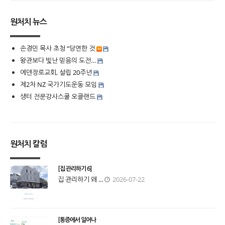
원처치 뉴스
손경민 목사 초청 “당연한 것
왕관보다 빛난 믿음의 도전…
에덴장로교회, 설립 20주년
제2차 NZ 국가기도운동 모임
생터 전문강사스쿨 오클랜드
원처치 칼럼
[집 관리하기 6]
집 관리하기 왜 ...
2026-07-22
[통증에서 일어나