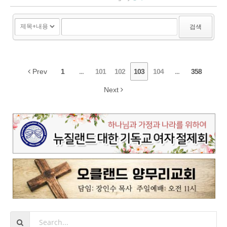
랜드 총리로 선출됐다. 아던의 총리로서의 마지막 집무
는 24일로 예정되었으며, ...
검색
Prev
1
...
101
102
103
104
...
358
Next