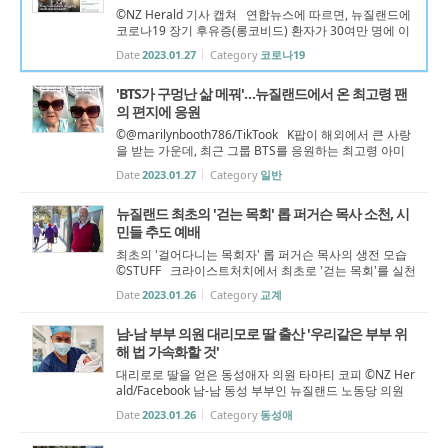
©NZ Herald 기사 캡쳐 연합뉴스에 따르면, 뉴질랜드에
코로나19 장기 후유증(롱코비드) 환자가 30여만 명에 이
를 것으로 추산된다고 뉴질랜드 연구진이 밝혔다. 26일
Date
2023.01.27
Category
코로나19
NZ Herald가 보도한 기사에서, 린 러셀 박사와 모나 제프
리스 박사가 이끄는 빅토리아...
'BTS가 구멍난 삶 메꿔'…뉴질랜드에서 온 최고령 팬
의 편지에 응원
©@marilynbooth786/TikTook K팝이 해외에서 큰 사랑
을 받는 가운데, 최근 그룹 BTS를 응원하는 최고령 아미
(BTS 팬덤 명)가 등장해 화제다. 지난 22일 뉴질랜드에
Date
2023.01.27
Category
일반
거주하는 한 해외 누리꾼 A 씨는 개인 SNS에 "여러분께 8
6세의 BTS 팬을 소개하려고 한다"...
뉴질랜드 최초의 '걷는 목회' 롭 퍼거슨 목사 소천, 시
민들 추도 예배
최초의 '걸어다니는 목회자' 롭 퍼거슨 목사의 생전 모습
©STUFF 크라이스트처치에서 최초로 '걷는 목회'를 실천
한 롭 퍼거슨(Rob Ferguson) 목사가 지난 12월 8일 소천
Date
2023.01.26
Category
교계
해 추도 예배가 열릴 예정이다. '걸어다니는 목회자: 워킹
파스터(Walking Pastor)'로...
남-남 부부 의원 대리모로 딸 출산 '우리같은 부부 위
해 법 가속화할 것'
대리로로 딸을 얻은 동성애자 의원 타마티 코피 ©NZ Her
ald/Facebook 남-남 동성 부부인 뉴질랜드 노동당 의원
타마티 코피(Tamati Coffey)가 대리모를 통해 두 번째 딸
Date
2023.01.26
Category
동성애
을 출산했다고 밝혔다. 로토루아에 기반을 둔 국회의원이
자 전직 기상캐스터인 그는...