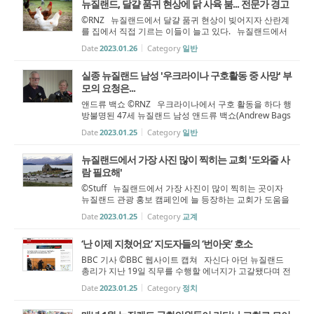
뉴질랜드, 달걀 품귀 현상에 닭 사육 붐... 전문가 경고
©RNZ 뉴질랜드에서 달걀 품귀 현상이 빚어지자 산란계
를 집에서 직접 기르는 이들이 늘고 있다. 뉴질랜드에서
달걀 공급 대란이 벌어진 것은 올해 1월 1일부터 닭을 좁
Date
2023.01.26
Category
일반
은 쇠철창, 이른바 '배터리 케이지'에서 키우지 못하게 농
업법이 변경되었기 때문이다...
실종 뉴질랜드 남성 '우크라이나 구호활동 중 사망' 부
모의 요청은...
앤드류 백쇼 ©RNZ 우크라이나에서 구호 활동을 하다 행
방불명된 47세 뉴질랜드 남성 앤드류 백쇼(Andrew Bags
haw)가 결국 사망한 것으로 확인됐다. 그는 러시아의 침
Date
2023.01.25
Category
일반
공 이후 우크라이나 동부 최전선에서 음식과 약품 등을 전
달하고 주민을 대피시키는 자...
뉴질랜드에서 가장 사진 많이 찍히는 교회 '도와줄 사
람 필요해'
©Stuff 뉴질랜드에서 가장 사진이 많이 찍히는 곳이자
뉴질랜드 관광 홍보 캠페인에 늘 등장하는 교회가 도움을
청해 나섰다. 바로 남섬 테카포 호숫가(Lake Tekapo)에
Date
2023.01.25
Category
교계
있는 선한목자의교회(Church of the Good Shepherd)다.
예배를 드리는 교회지만 뉴질...
‘난 이제 지쳤어요’ 지도자들의 ‘번아웃’ 호소
BBC 기사 ©BBC 웹사이트 캡쳐 자신다 아던 뉴질랜드
총리가 지난 19일 직무를 수행할 에너지가 고갈됐다며 전
격 사의를 표명했다. 아던 총리의 사퇴 선언은 전 세계에
Date
2023.01.25
Category
정치
충격을 안겼다. 21일 영국 BBC 방송은 아던 총리의 감성
적 사퇴 연설 이후 세계인들이...