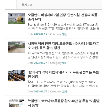
통계
(43)
오클랜드 비상사태 7일 연장, 안전지침, 건강과 식품
조리 유의
Scenic drive 412 - 420 도로가 파손된 모습 ©Twitter 홍
수, 비 피해 상황 *2월 3일(금) 오후 3시 업데이트 ​ 오늘 종
료 예정이던 오클랜드의 비상사태가 7일 더 연장되었다.
Date
2023.02.05
Category
일반
웨인 브라운 시장은 7일 연장되었지만 상황이 허락한다
면 조기 종료될 수 있...
시의원 제공 안전 지침, 오클랜드 비상사태 선포, 대피
소 마련, 폭우 홍수, 정전
©Twitter *28일 오전 10시 업데이트 노스쇼어 시의원 제
공 안전 지침 ‼️ 아는 사람이 실종되었다고 생각되면 경찰
에 연락하십시오. ‼️ 꼭 필요한 이동이 아니면 자제해주세
Date
2023.01.27
Category
일반
요. ‼️ 수도는 마시기에 안전합니다. ‼️ 공원과 해변은 폐쇄
되었습니다. ‼️ 더 ...
'할머니와 약속 지켰다' 손자가 카누로 완성하는 특별
한 성경
©STUFF 카누 제작자 존 미스키(John Misky)는 돌아가
신 할머니와 20년 전에 한 약속을 마침내 지킬 수 있게 되
었다. 지난 12월 3일 토요일 아침 포리루아(Porirua) 항구
Date
2023.01.27
Category
교계
에서 그가 만든 카누가 드디어 항해를 시작했다. 10미터
길이의 항해용 카누는 금요...
뉴질랜드 코로나19 후유증 환자 30만 명 추정 '도움받
지 못해'