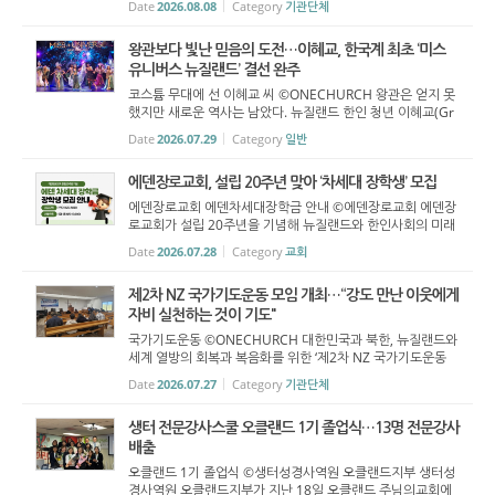
Date
2026.08.08
Category
기관단체
고 살아가는 모든 순간은 결코 당연한 것이 ...
왕관보다 빛난 믿음의 도전…이혜교, 한국계 최초 ‘미스
유니버스 뉴질랜드’ 결선 완주
코스튬 무대에 선 이혜교 씨 ©ONECHURCH 왕관은 얻지 못
했지만 새로운 역사는 남았다. 뉴질랜드 한인 청년 이혜교(Gr
ace Lee·19) 씨가 한국계 참가자로는 처음으로 ‘미스 유니버
Date
2026.07.29
Category
일반
스 뉴질랜드(Miss Universe New Zealand)’ 최종 결선 ...
에덴장로교회, 설립 20주년 맞아 ‘차세대 장학생’ 모집
에덴장로교회 에덴차세대장학금 안내 ©에덴장로교회 에덴장
로교회가 설립 20주년을 기념해 뉴질랜드와 한인사회의 미래
를 이끌어 갈 학생을 지원하는 ‘에덴차세대장학금’을 신설하고
Date
2026.07.28
Category
교회
장학생을 모집한다. 장학금 총규모는 1만 뉴질랜드달러(N...
제2차 NZ 국가기도운동 모임 개최…“강도 만난 이웃에게
자비 실천하는 것이 기도"
국가기도운동 ©ONECHURCH 대한민국과 북한, 뉴질랜드와
세계 열방의 회복과 복음화를 위한 ‘제2차 NZ 국가기도운동
(회장 선우형식 목사) 모임’이 7월 27일 지구촌선교센터에서
Date
2026.07.27
Category
기관단체
열렸다. 선우형식 목사의 인도로 진행된 이날 모임은 회개의
기...
생터 전문강사스쿨 오클랜드 1기 졸업식…13명 전문강사
배출
오클랜드 1기 졸업식 ©생터성경사역원 오클랜드지부 생터성
경사역원 오클랜드지부가 지난 18일 오클랜드 주님의교회에