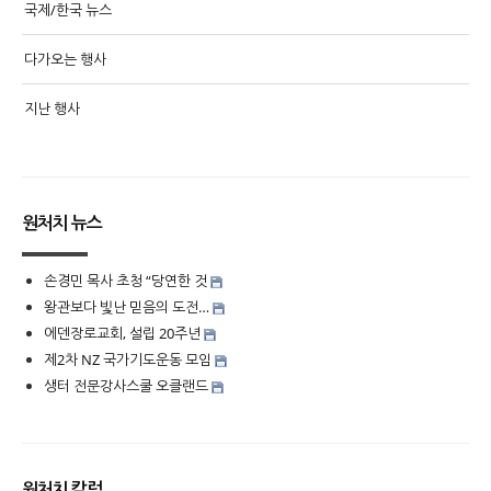
국제/한국 뉴스
다가오는 행사
지난 행사
원처치 뉴스
손경민 목사 초청 “당연한 것
왕관보다 빛난 믿음의 도전…
에덴장로교회, 설립 20주년
제2차 NZ 국가기도운동 모임
생터 전문강사스쿨 오클랜드
원처치 칼럼