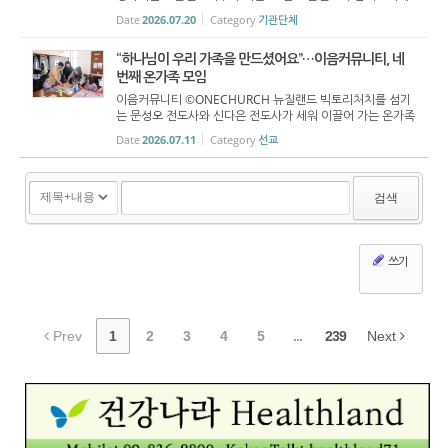
서 ‘생터 전문강사스쿨 오클랜드 1기 졸업식’을 개최했다. 이날
Date
2026.07.20
Category
기관단체
졸업식에서는 7개월간의 교육과정을 마친 졸업생 13명이 ...
“하나님이 우리 가족을 만드셨어요”…이음커뮤니티, 네
번째 온가족 모임
이음커뮤니티 ©ONECHURCH 뉴질랜드 빅토리처치를 섬기
는 문성오 전도사와 신다은 전도사가 세워 이끌어 가는 온가족
예배 공동체 ‘이음커뮤니티’가 7월 11일 네 번째 정기 모임을
Date
2026.07.11
Category
선교
열었다. 이날 모임에는 약 10가정의 부모와 자녀가 참여해
함...
검색
쓰기
Prev
1
2
3
4
5
...
239
Next