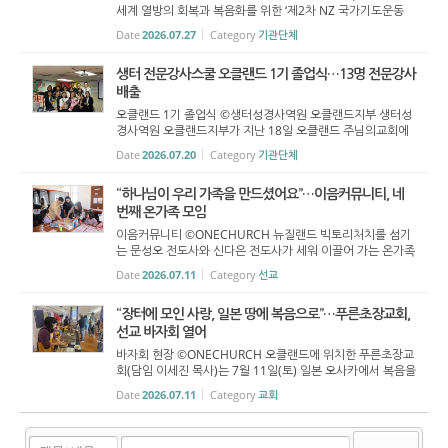
세계 열방의 회복과 복음화를 위한 ‘제2차 NZ 국가기도운동
(회장 선우형식 목사) 모임’이 7월 27일 지구촌선교센터에서
Date
2026.07.27
Category
기관단체
열렸다. 선우형식 목사의 인도로 진행된 이날 모임은 회개의
기...
생터 전문강사스쿨 오클랜드 1기 졸업식…13명 전문강사
배출
오클랜드 1기 졸업식 ©생터성경사역원 오클랜드지부 생터성
경사역원 오클랜드지부가 지난 18일 오클랜드 주님의교회에
서 ‘생터 전문강사스쿨 오클랜드 1기 졸업식’을 개최했다. 이날
Date
2026.07.20
Category
기관단체
졸업식에서는 7개월간의 교육과정을 마친 졸업생 13명이 ...
“하나님이 우리 가족을 만드셨어요”…이음커뮤니티, 네
번째 온가족 모임
이음커뮤니티 ©ONECHURCH 뉴질랜드 빅토리처치를 섬기
는 문성오 전도사와 신다은 전도사가 세워 이끌어 가는 온가족
예배 공동체 ‘이음커뮤니티’가 7월 11일 네 번째 정기 모임을
Date
2026.07.11
Category
선교
열었다. 이날 모임에는 약 10가정의 부모와 자녀가 참여해
함...
“장터에 모인 사랑, 일본 땅에 복음으로”…푸른초장교회,
선교 바자회 열어
바자회 현장 ©ONECHURCH 오클랜드에 위치한 푸른초장교
회(담임 이세진 목사)는 7월 11일(토) 일본 오사카에서 복음을
전하는 장욱재 선교사를 후원하기 위한 일일 선교 바자회를 열
Date
2026.07.11
Category
교회
었다. 성도들은 음식과 의류, 생활용품 등을 자발적으로 준비
했으며, 이...