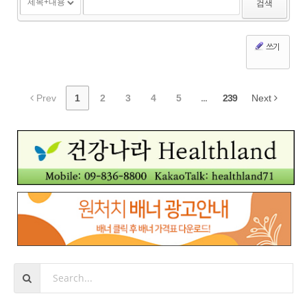
검색
쓰기
Prev
1
2
3
4
5
...
239
Next