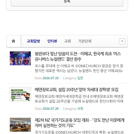
교회탐방
인터뷰
교회
기관단체
왕관보다 빛난 믿음의 도전…이혜교, 한국계 최초 ‘미스
유니버스 뉴질랜드’ 결선 완주
코스튬 무대에 선 이혜교 씨 ©ONECHURCH 왕관은 얻지 못
했지만 새로운 역사는 남았다. 뉴질랜드 한인 청년 이혜교(Gr
ace Lee·19) 씨가 한국계 참가자로는 처음으로 ‘미스 유니버
Date
2026.07.29
Category
일반
스 뉴질랜드(Miss Universe New Zealand)’ 최종 결선 ...
에덴장로교회, 설립 20주년 맞아 ‘차세대 장학생’ 모집
에덴장로교회 에덴차세대장학금 안내 ©에덴장로교회 에덴장
로교회가 설립 20주년을 기념해 뉴질랜드와 한인사회의 미래
를 이끌어 갈 학생을 지원하는 ‘에덴차세대장학금’을 신설하고
Date
2026.07.28
Category
교회
장학생을 모집한다. 장학금 총규모는 1만 뉴질랜드달러(N...
제2차 NZ 국가기도운동 모임 개최…“강도 만난 이웃에게
자비 실천하는 것이 기도"
국가기도운동 ©ONECHURCH 대한민국과 북한, 뉴질랜드와