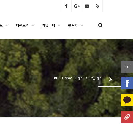
도
디렉토리
커뮤니티
원처치
ko
Home
뉴스
교민 뉴스