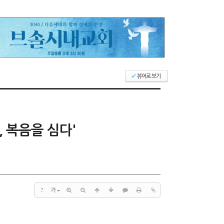
뷰어로 보기
✔
, 복음을 심다'
?
가