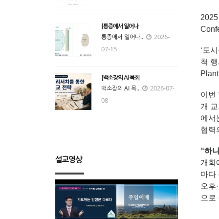
202
[통증에서 일어나
Conf
2026-
통증에서 일어나...
07-15
‘도시
척 행
Pla
[백소장의 AI 목회
2026-07-
백소장의 AI 목...
이번 
08
개 
에서
협력
“하나
설교영상
개회
마다 
오후·
으로