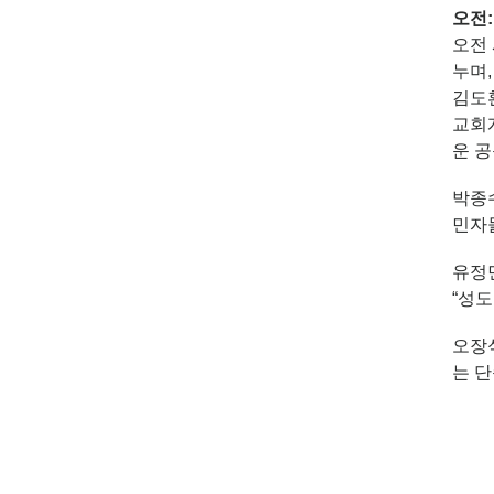
오전
오전
누며,
김도
교회개
운 공
박종
민자
유정
“성도
오장
는 단