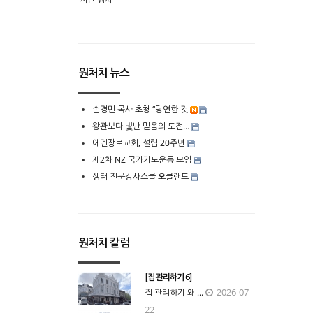
원처치 뉴스
손경민 목사 초청 “당연한 것
왕관보다 빛난 믿음의 도전…
에덴장로교회, 설립 20주년
제2차 NZ 국가기도운동 모임
생터 전문강사스쿨 오클랜드
원처치 칼럼
[집 관리하기 6]
2026-07-
집 관리하기 왜 ...
22