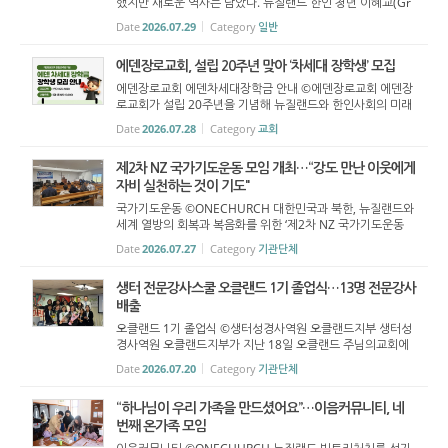
했지만 새로운 역사는 남았다. 뉴질랜드 한인 청년 이혜교(Gr
ace Lee·19) 씨가 한국계 참가자로는 처음으로 ‘미스 유니버
Date
2026.07.29
Category
일반
스 뉴질랜드(Miss Universe New Zealand)’ 최종 결선 ...
에덴장로교회, 설립 20주년 맞아 ‘차세대 장학생’ 모집
에덴장로교회 에덴차세대장학금 안내 ©에덴장로교회 에덴장
로교회가 설립 20주년을 기념해 뉴질랜드와 한인사회의 미래
를 이끌어 갈 학생을 지원하는 ‘에덴차세대장학금’을 신설하고
Date
2026.07.28
Category
교회
장학생을 모집한다. 장학금 총규모는 1만 뉴질랜드달러(N...
제2차 NZ 국가기도운동 모임 개최…“강도 만난 이웃에게
자비 실천하는 것이 기도"
국가기도운동 ©ONECHURCH 대한민국과 북한, 뉴질랜드와
세계 열방의 회복과 복음화를 위한 ‘제2차 NZ 국가기도운동
(회장 선우형식 목사) 모임’이 7월 27일 지구촌선교센터에서
Date
2026.07.27
Category
기관단체
열렸다. 선우형식 목사의 인도로 진행된 이날 모임은 회개의
기...
생터 전문강사스쿨 오클랜드 1기 졸업식…13명 전문강사
배출
오클랜드 1기 졸업식 ©생터성경사역원 오클랜드지부 생터성
경사역원 오클랜드지부가 지난 18일 오클랜드 주님의교회에
서 ‘생터 전문강사스쿨 오클랜드 1기 졸업식’을 개최했다. 이날
Date
2026.07.20
Category
기관단체
졸업식에서는 7개월간의 교육과정을 마친 졸업생 13명이 ...
“하나님이 우리 가족을 만드셨어요”…이음커뮤니티, 네
번째 온가족 모임