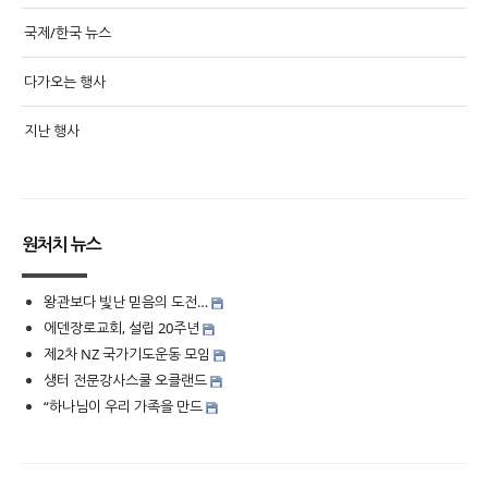
국제/한국 뉴스
다가오는 행사
지난 행사
원처치 뉴스
왕관보다 빛난 믿음의 도전…
에덴장로교회, 설립 20주년
제2차 NZ 국가기도운동 모임
생터 전문강사스쿨 오클랜드
“하나님이 우리 가족을 만드