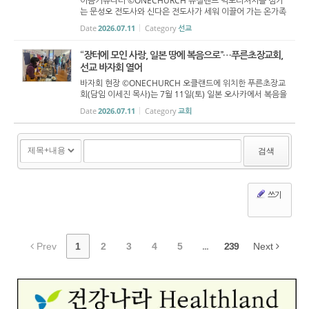
이음커뮤니티 ©ONECHURCH 뉴질랜드 빅토리처치를 섬기
는 문성오 전도사와 신다은 전도사가 세워 이끌어 가는 온가족
예배 공동체 ‘이음커뮤니티’가 7월 11일 네 번째 정기 모임을
Date
2026.07.11
Category
선교
열었다. 이날 모임에는 약 10가정의 부모와 자녀가 참여해
함...
“장터에 모인 사랑, 일본 땅에 복음으로”…푸른초장교회,
선교 바자회 열어
바자회 현장 ©ONECHURCH 오클랜드에 위치한 푸른초장교
회(담임 이세진 목사)는 7월 11일(토) 일본 오사카에서 복음을
전하는 장욱재 선교사를 후원하기 위한 일일 선교 바자회를 열
Date
2026.07.11
Category
교회
었다. 성도들은 음식과 의류, 생활용품 등을 자발적으로 준비
했으며, 이...
검색
쓰기
Prev
1
2
3
4
5
...
239
Next