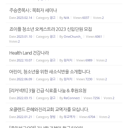
주승중목사 ; 목회자 세미나
Date
2023.02.14
Category
광고
By
N/A
Views
6037
Votes
2
죠이플 청소년 오케스트라 2023 신입단원 모집
Date
2023.01.10
Category
광고
By
OneChurch_
Views
6061
Votes
2
Health Land 건강나라
Date
2022.10.07
Category
광고
By
원처치
Views
6989
Votes
2
어린이, 청소년을 위한 새소식반을 소개합니다.
Date
2022.06.09
Category
광고
By
원처치
Views
7230
Votes
2
[리커넥트] 3월 긴급 식료품 나눔 & 후원요청
Date
2022.03.15
Category
광고
By
ReConnect
Views
7256
Votes
2
오클랜드 은혜와진리교회 교역자를 모십니다.
Date
2022.01.21
Category
청빙
By
부교역자
Views
6704
Votes
2