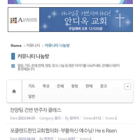
Home
커뮤니티
커뮤니티 나눔방
커뮤니티 나눔방
말씀, 기도, 은혜, 판매, 청빙, 광고, 나눔 등 많은 이야기를 나눠주세요. 은혜와 사랑이
풍성해집니다.
기도
묵상
은혜
청빙
판매
광고
일반
찬양팀 건반 반주자 클래스
Date
2023.04.05
Category
광고
By
원처치
Views
6112
Votes
2
오클랜드한인교회협의회- 부활하신 예수님! He is Risen
Date
2023.04.04
By
원처치
Views
4287
Votes
2