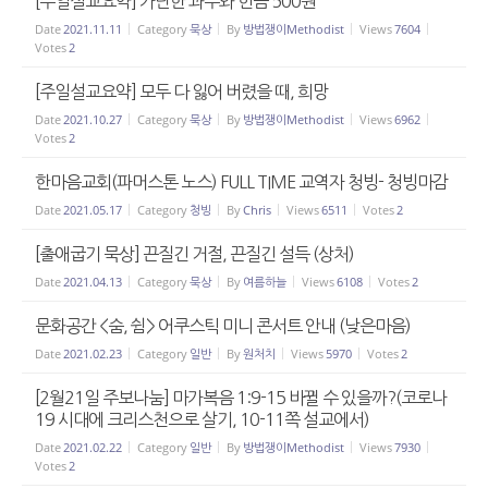
[주일설교요약] 가난한 과부와 헌금 500원
Date
2021.11.11
Category
묵상
By
방법쟁이Methodist
Views
7604
Votes
2
[주일설교요약] 모두 다 잃어 버렸을 때, 희망
Date
2021.10.27
Category
묵상
By
방법쟁이Methodist
Views
6962
Votes
2
한마음교회(파머스톤 노스) FULL TIME 교역자 청빙- 청빙마감
Date
2021.05.17
Category
청빙
By
Chris
Views
6511
Votes
2
[출애굽기 묵상] 끈질긴 거절, 끈질긴 설득 (상처)
Date
2021.04.13
Category
묵상
By
여름하늘
Views
6108
Votes
2
문화공간 <숨, 쉼> 어쿠스틱 미니 콘서트 안내 (낮은마음)
Date
2021.02.23
Category
일반
By
원처치
Views
5970
Votes
2
[2월21일 주보나눔] 마가복음 1:9-15 바뀔 수 있을까?(코로나
19 시대에 크리스천으로 살기, 10-11쪽 설교에서)
Date
2021.02.22
Category
일반
By
방법쟁이Methodist
Views
7930
Votes
2