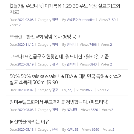
[2월7일 주보나눔] 마가복음 1:29-39 주보 묵상 설교(기도와
치료)
Date
2021.02.08
Category
일반
By
방법쟁이Methodist
Views
7150
Votes
2
오클랜드한인교회 담임 목사 청빙 공고
Date
2020.11.12
Category
청빙
By
원처치
Views
7496
Votes
2
코로나19 긴급구호 현황안내_월드비전 7월30일 기준
Date
2020.08.19
Category
광고
By
원처치
Views
6843
Votes
2
50% 50% sale sale sale!! ★FDA★ 대한민국 특허★ 산소계
살균 소독제 500ml $9.90
Date
2020.08.07
Category
광고
By
JoeJ
Views
8665
Votes
2
임마누엘교회에서 부교역자를 청빙합니다. (파트타임)
Date
2020.08.03
Category
청빙
By
NZ사랑
Views
6326
Votes
2
▶신학을 하려는 이유
Date
2020.05.18
Category
은혜
By
KWILEE
Views
6260
Votes
2