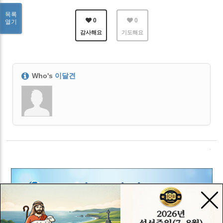
목록
0
0
열기
감사해요
기도해요
Who's
이달견