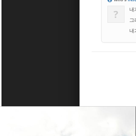
내
?
그
내