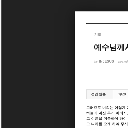
Sketchbook5, 스케치북5
기도
예수님께서
Sketchbook5, 스케치북5
INJESUS
by
poste
성경 말씀
마6:9~
그러므로 너희는 이렇게 
하늘에 계신 우리 아버지,
그 이름을 거룩하게 하여
그 나라를 오게 하여 주시