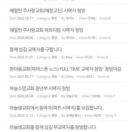
해밀턴 주사랑교회(예장고신) 사역자 청빙
Date
2022.10.17
Category
청빙
By
하이노
Views
5769
Votes
0
해밀턴 주사랑교회 파트타임 사역자 청빙
Date
2024.06.06
Category
청빙
By
하이노
Views
5178
Votes
2
함께 섬길 교역자를 구합니다.
Date
2022.11.01
Category
청빙
By
Esra
Views
6125
Votes
0
한마음교회(파머스톤 노스) FULL TIME 교역자 청빙- 청빙마감
Date
2021.05.17
Category
청빙
By
Chris
Views
6521
Votes
2
하늘소망교회 청년부 사역자 청빙
Date
2025.05.04
Category
청빙
By
하늘소망
Views
10999
Votes
1
하늘샘교회에서 동역자(파트 사역자)를 모집합니다.
Date
2023.11.13
Category
청빙
By
신태승목사
Views
5075
Votes
1
하늘샘교회를 함께 섬길 부교역자를 청빙합니다.