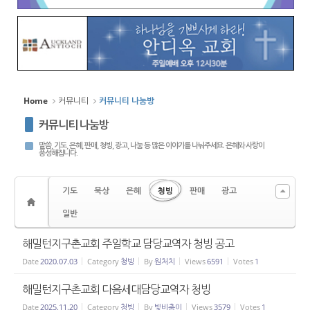
Home
커뮤니티
커뮤니티 나눔방
커뮤니티 나눔방
말씀, 기도, 은혜, 판매, 청빙, 광고, 나눔 등 많은 이야기를 나눠주세요. 은혜와 사랑이
풍성해집니다.
기도
묵상
은혜
청빙
판매
광고
일반
해밀턴지구촌교회 주일학교 담당교역자 청빙 공고
Date
2020.07.03
Category
청빙
By
원처치
Views
6591
Votes
1
해밀턴지구촌교회 다음세대담당교역자 청빙
Date
2025.11.20
Category
청빙
By
빛비춤이
Views
3579
Votes
1