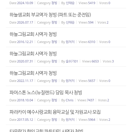
Date
2024.10.09
Category
청빙
By
신태승
Views
5419
Votes
0
하늘샘교회 부교역자 청빙 (파트 또는 준전임)
Date
2026.07.17
Category
청빙
By
신태승
Views
594
Votes
2
하늘그림교회 사역자 청빙
Date
2016.12.21
Category
청빙
By
원처치
Views
6310
Votes
0
하늘그림교회 사역자 청빙
Date
2020.07.31
Category
청빙
By
숨쉬기01
Views
6653
Votes
3
하늘그림교회 사역자 청빙
Date
2022.11.17
Category
청빙
By
원처치
Views
5657
Votes
0
파머스톤 노스(뉴질랜드) 담임 목사 청빙
Date
2018.10.04
Category
청빙
By
Chris
Views
7437
Votes
2
파라카이 예수사랑교회 음악교실 및 자원교사 모집
Date
2017.05.12
Category
청빙
By
원처치
Views
5964
Votes
2
타우랑가 한인교회 파트타임 사역자 청빙