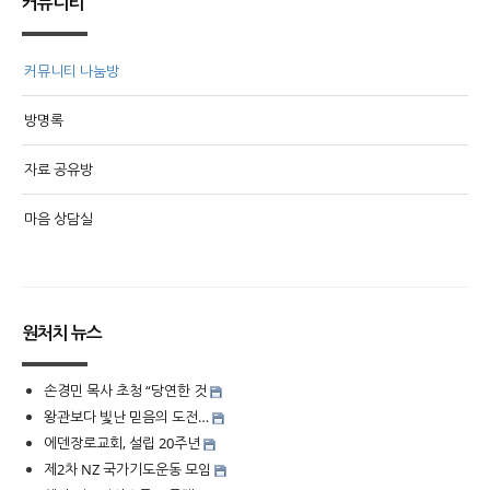
커뮤니티
커뮤니티 나눔방
방명록
자료 공유방
마음 상담실
원처치 뉴스
손경민 목사 초청 “당연한 것
왕관보다 빛난 믿음의 도전…
에덴장로교회, 설립 20주년
제2차 NZ 국가기도운동 모임