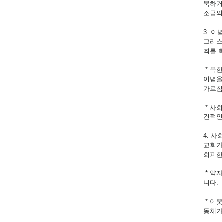
묵하거
소금의
3. 
그리스
죄를 
* 북
이념을
가르침
* 사
건적인
4. 
교회가
회피한
* 약
니다.
* 이
동체가