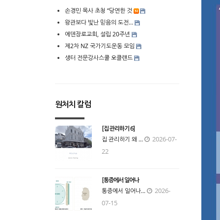
손경민 목사 초청 “당연한 것
왕관보다 빛난 믿음의 도전…
에덴장로교회, 설립 20주년
제2차 NZ 국가기도운동 모임
생터 전문강사스쿨 오클랜드
원처치 칼럼
[집 관리하기 6]
2026-07-
집 관리하기 왜 ...
22
[통증에서 일어나
2026-
통증에서 일어나...
07-15