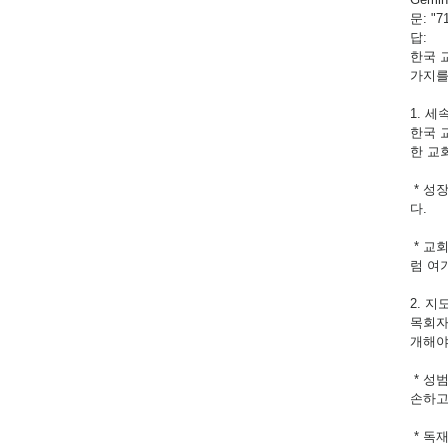
문: 
답:
한국 
가지를
1. 
한국 
한 교
* 성
다.
* 교
럼 여
2. 
목회자
개해야
* 성
손하고
* 독재