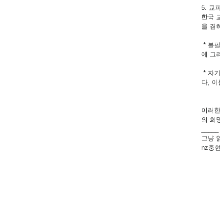
5. 
한국 
을 겸
* 불
에 그
* 자
다, 
이러한
의 희
_____
그냥 
nz충