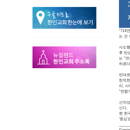
"71
는 건
사도행
후 탄
는 "
하겠다
반대로
한적한
리, 
"연합
신약성
신다.
현 한
'중심
_____
Gemi