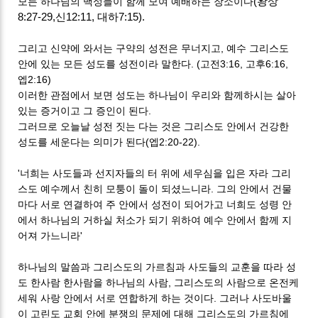
(왕상
모든 하나님의 백성들이 함께 모여 예배하는 장소이다
8:27-29,신12:11, 대하7:15).
그리고 신약에 와서는 구약의 성전은 무너지고, 예수 그리스도
안에 있는 모든 성도를 성전이라 말한다. (고전3:16, 고후6:16,
엡2:16)
이러한 관점에서 보면 성도는 하나님이 우리와 함께하시는 살아
있는 증거이고 그 증인이 된다.
그러므로 오늘날 성전 짓는 다는 것은 그리스도 안에서 건강한
성도를 세운다는 의미가 된다(엡2:20-22).
'너희는 사도들과 선지자들의 터 위에 세우심을 입은 자라 그리
스도 예수께서 친히 모퉁이 돌이 되셨느니라. 그의 안에서 건물
마다 서로 연결하여 주 안에서 성전이 되어가고 너희도 성령 안
에서 하나님의 거하실 처소가 되기 위하여 예수 안에서 함께 지
어져 가느니라'
하나님의 말씀과 그리스도의 가르침과 사도들의 교훈을 따라 성
도 한사람 한사람을 하나님의 사람, 그리스도의 사람으로 온전케
세워 사랑 안에서 서로 연합하게 하는 것이다. 그러나 사도바울
이 고린도 교회 안에 분쟁의 문제에 대해 그리스도의 가르침에