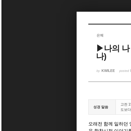
Sketchbook5, 스케치북5
은혜
▶나의 나
Sketchbook5, 스케치북5
나)
KWILEE
by
posted
고전 
성경 말씀
도보다
오래전 함께 일하던 
운 학창시절 이야기를 