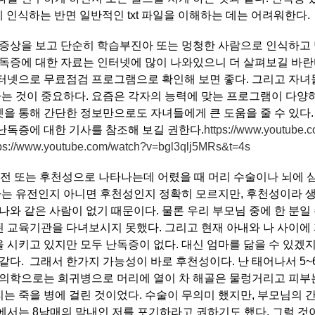
게 인식하는 반면 일반적인 txt 파일을 이해하는 데는 어려워한다.
 증상을 보고 단순히 학습부진아 또는 멍청한 사람으로 인식하고 
난독증에 대한 자료는 인터넷에 많이 나와있으니 더 살펴보길 바란
터넷으로 무료점검 프로그램으로 확인해 보면 좋다. 그리고 자녀
 것이 중요하다. 요즘은 각자의 능력에 맞는 프로그램이 다양하
을 통해 간단한 정보만으로도 자녀들에게 큰 도움을 줄 수 있다.
난독증에 대한 기사를 참조해 보길 권한다.
https://www.youtube.
tps://www.youtube.com/watch?v=bgl3qlj5MRs&t=4s
은 유전 또는 후천성으로 나타나는데 어렸을 때 머리 수술이나 뇌에 
 나는 유전인지 아니면 후천성인지 정확히 모르지만, 후천성이라 
나와 같은 사람이 없기 때문이다. 물론 우리 부모님 중에 한 분일 
 교육기관을 다녀보시지 못했다. 그리고 현재 아내와 나 사이에 자
 시키고 있지만 모두 난독증이 없다. 대신 엄마를 닮을 수 있겠지
 같다. 그래서 한가지 가능성이 바로 후천성이다. 난 태어나서 5
 의학으로는 희귀병으로 머리에 열이 차 해골은 물렁거리고 피부
는 죽을 병에 걸린 것이었다. 수술이 무의미 했지만, 부모님의 
에서는 8남매의 막내인 저를 포기하라고 권하기도 했다. 그럴 것이