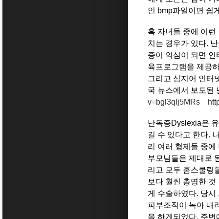
인 bmp파일이면 쉽
혹 자녀들 중에 이런
치는 경우가 있다. 
증이 의심이 되면 인
육프로그램을 제공하는
그리고 심지어 인터넷
국 뉴스에서 보도된 
v=bgl3qlj5MRs
ht
난독증Dyslexia
길 수 있다고 한다.
리 여러 형제들 중에 
부모님들은 제대로 된
리고 모두 홈스쿨링을
보다 훨씬 총명한 것
게 수술하였다. 당시
피부조직이 녹아 내리
을 하게되었다. 주변