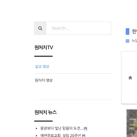
한
뉴질
원처치TV
설교 영상
원처치 영상
원처치 뉴스
왕관보다 빛난 믿음의 도전…
에덴장로교회, 설립 20주년