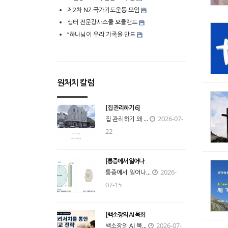
제2차 NZ 국가기도운동 모임
생터 전문강사스쿨 오클랜드
“하나님이 우리 가족을 만드
원처치 칼럼
[집 관리하기 6]
2026-07-
집 관리하기 왜 ...
22
[통증에서 일어나
2026-
통증에서 일어나...
07-15
[백소장의 AI 목회
2026-07-
백소장의 AI 목...