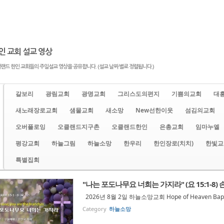
인 교회 설교 영상
랜드 한인 교회들의 주일설교 영상을 공유합니다. (설교 날짜 별로 정렬됩니다.)
갈보리
광림교회
광명교회
그리스도의편지
기쁨의교회
대
새노래장로교회
샘물교회
새소망
New선한이웃
섬김의교회
오버플로잉
오클랜드지구촌
오클랜드한인
은총교회
임마누엘
평강교회
하늘그림
하늘소망
한우리
한인장로(치치)
한빛교
특별집회
"나는 포도나무요 너희는 가지라" (요 15:1-8)
2026년 8월 2일 하늘소망교회 Hope of Heaven Bapti
Category
하늘소망