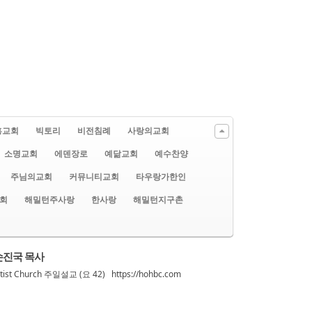
흥교회
빅토리
비전침례
사랑의교회
소명교회
에덴장로
예닮교회
예수찬양
주님의교회
커뮤니티교회
타우랑가한인
회
해밀턴주사랑
한사랑
해밀턴지구촌
 손진국 목사
st Church 주일설교 (요 42) https://hohbc.com