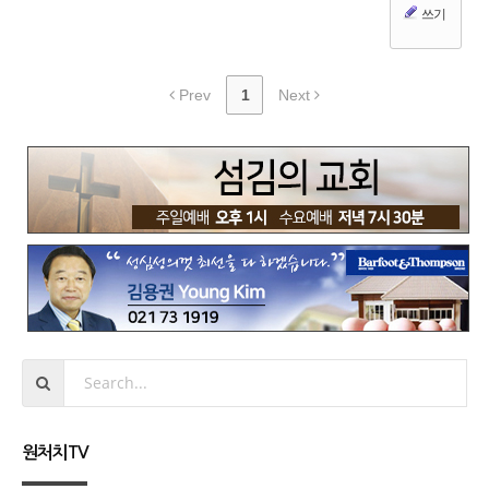
쓰기
Prev
1
Next
원처치TV