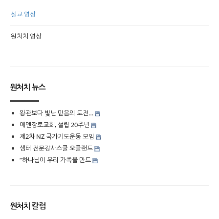
설교 영상
원처치 영상
원처치 뉴스
왕관보다 빛난 믿음의 도전…
에덴장로교회, 설립 20주년
제2차 NZ 국가기도운동 모임
생터 전문강사스쿨 오클랜드
“하나님이 우리 가족을 만드
원처치 칼럼