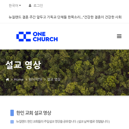
Sketchbook5, 스케치북5
Sketchbook5, 스케치북5
한국어
로그인
뉴질랜드 결혼 주간 앞두고 기독교 단체들 한목소리…“건강한 결혼이 건강한 사회
만든다” - 설문조사 진행
2026.08.06
설교 영상
Home
원처치TV
설교 영상
한인 교회 설교 영상
뉴질랜드 한인 교회들의 주일설교 영상을 공유합니다. (설교 날짜 별로 정렬됩니다.)