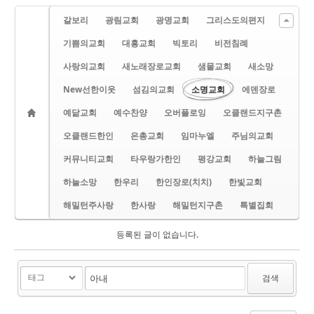
갈보리
광림교회
광명교회
그리스도의편지
기쁨의교회
대흥교회
빅토리
비전침례
사랑의교회
새노래장로교회
샘물교회
새소망
New선한이웃
섬김의교회
소명교회
에덴장로
예닮교회
예수찬양
오버플로잉
오클랜드지구촌
오클랜드한인
은총교회
임마누엘
주님의교회
커뮤니티교회
타우랑가한인
평강교회
하늘그림
하늘소망
한우리
한인장로(치치)
한빛교회
해밀턴주사랑
한사랑
해밀턴지구촌
특별집회
등록된 글이 없습니다.
검색