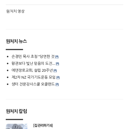
원처치 영상
원처치 뉴스
손경민 목사 초청 “당연한 것
왕관보다 빛난 믿음의 도전…
에덴장로교회, 설립 20주년
제2차 NZ 국가기도운동 모임
생터 전문강사스쿨 오클랜드
원처치 칼럼
[집 관리하기 6]