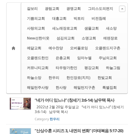
갈보리
광림교회
광명교회
그리스도의편지
기쁨의교회
대흥교회
빅토리
비전침례
사랑의교회
새노래장로교회
샘물교회
새소망
New선한이웃
섬김의교회
소명교회
에덴장로
예닮교회
예수찬양
오버플로잉
오클랜드지구촌
오클랜드한인
은총교회
임마누엘
주님의교회
커뮤니티교회
타우랑가한인
평강교회
하늘그림
하늘소망
한우리
한인장로(치치)
한빛교회
해밀턴주사랑
한사랑
해밀턴지구촌
특별집회
“네가 어디 있느냐” (창세기 3:6-14) 남우택 목사
2022년 2월 20일 주일설교 “네가 어디 있느냐” (창세기
3:6-14) 남우택 목사
Category
한우리
“산상수훈 시리즈 3, 내면의 변화” (마태복음 5:17-20)