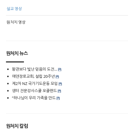
설교 영상
원처치 영상
원처치 뉴스
왕관보다 빛난 믿음의 도전…
에덴장로교회, 설립 20주년
제2차 NZ 국가기도운동 모임
생터 전문강사스쿨 오클랜드
“하나님이 우리 가족을 만드
원처치 칼럼