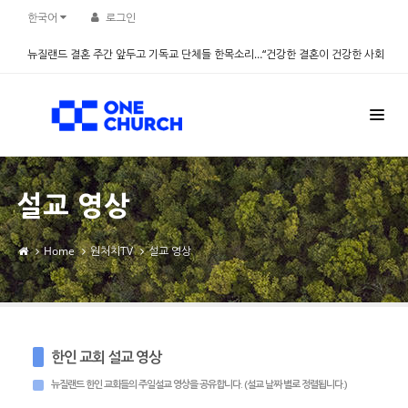
Sketchbook5, 스케치북5
Sketchbook5, 스케치북5
한국어
로그인
뉴질랜드 결혼 주간 앞두고 기독교 단체들 한목소리…“건강한 결혼이 건강한 사회
만든다” - 설문조사 진행
2026.08.06
설교 영상
Home
원처치TV
설교 영상
한인 교회 설교 영상
뉴질랜드 한인 교회들의 주일설교 영상을 공유합니다. (설교 날짜 별로 정렬됩니다.)