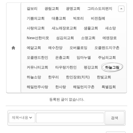
갈보리
광림교회
광명교회
그리스도의편지
기쁨의교회
대흥교회
빅토리
비전침례
사랑의교회
새노래장로교회
샘물교회
새소망
New선한이웃
섬김의교회
소명교회
에덴장로
예닮교회
예수찬양
오버플로잉
오클랜드지구촌
오클랜드한인
은총교회
임마누엘
주님의교회
커뮤니티교회
타우랑가한인
평강교회
하늘그림
하늘소망
한우리
한인장로(치치)
한빛교회
해밀턴주사랑
한사랑
해밀턴지구촌
특별집회
등록된 글이 없습니다.
검색