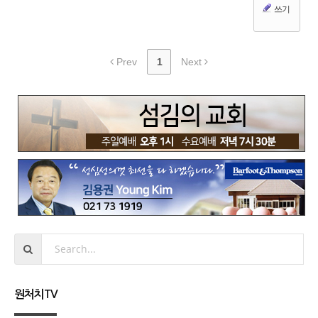
쓰기
Prev
1
Next
원처치TV