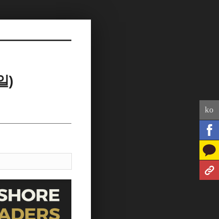
일)
ko