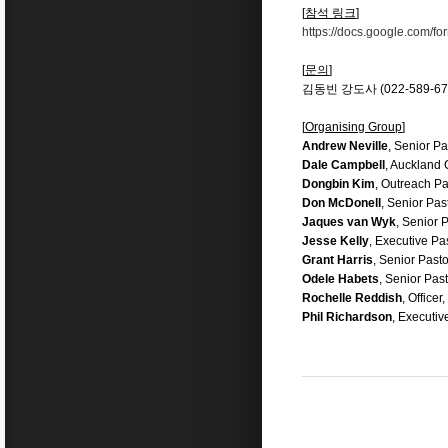
[
참석 링크
]
https://docs.google.com
[
문의
]
김동빈 강도사 (022-589-672
[
Organising Group
]
Andrew Neville
, Senior P
Dale Campbell
, Auckland
Dongbin Kim
, Outreach P
Don McDonell
, Senior Pas
Jaques van Wyk
, Senior 
Jesse Kelly
, Executive Pa
Grant Harris
, Senior Past
Odele Habets
, Senior Pas
Rochelle Reddish
, Office
Phil Richardson
, Executiv