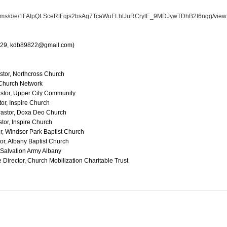
/forms/d/e/1FAIpQLSceRtFqjs2bsAg7TcaWuFLhtJuRCrylE_9MDJywTDhB2t6ngg/view
9, kdb89822@gmail.com)
astor, Northcross Church
 Church Network
astor, Upper City Community
tor, Inspire Church
Pastor, Doxa Deo Church
stor, Inspire Church
or, Windsor Park Baptist Church
tor, Albany Baptist Church
r, Salvation Army Albany
e Director, Church Mobilization Charitable Trust