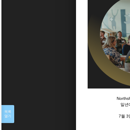
Nort
일년
목록
7월 3
열기