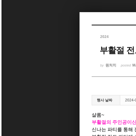
Sketchbook5, 스케치북5
2024
부활절 전
Sketchbook5, 스케치북5
원처치
M
by
posted
행사 날짜
2024-
샬롬~
부활절의 주인공이신
신나는 파티를 통해