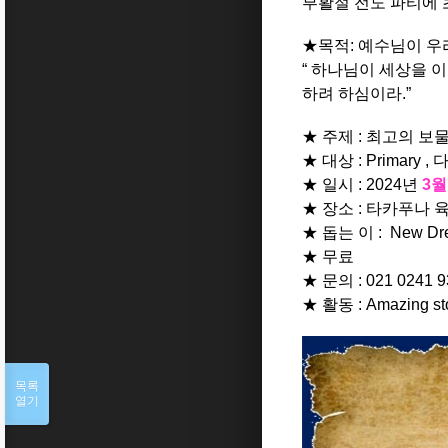
부활절 전도 파티에 
★목적: 예수님이 우
“ 하나님이 세상을 
하려 하심이라.”
★ 주제 : 최고의 보물을 
★ 대상 : Primary
★ 일시 : 2024년
3월
★ 장소 : 타카푸나 육상 홀
★ 돕는 이 : New
★ 무료
★ 문의 : 021 0241 9
★ 활동 : Amazing stor
목록
열기