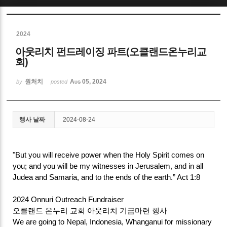
Sketchbook5, 스케치북5
2024
아웃리치 펀드레이징 파트(오클랜드온누리교
회)
원처치
Aug 05, 2024
by
posted
Sketchbook5, 스케치북5
행사 날짜
2024-08-24
"But you will receive power when the Holy Spirit comes on
you; and you will be my witnesses in Jerusalem, and in all
Judea and Samaria, and to the ends of the earth.” Act 1:8
2024 Onnuri Outreach Fundraiser
오클랜드 온누리 교회 아웃리치 기금마련 행사
We are going to Nepal, Indonesia, Whanganui for missionary