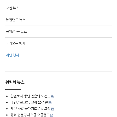
교민 뉴스
뉴질랜드 뉴스
국제/한국 뉴스
다가오는 행사
지난 행사
원처치 뉴스
왕관보다 빛난 믿음의 도전…
에덴장로교회, 설립 20주년
제2차 NZ 국가기도운동 모임
생터 전문강사스쿨 오클랜드