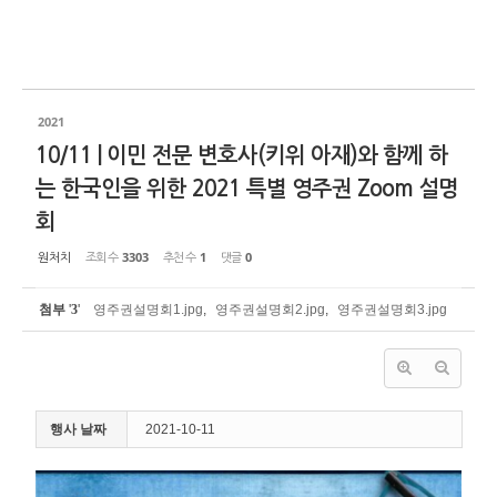
2021
10/11 | 이민 전문 변호사(키위 아재)와 함께 하
는 한국인을 위한 2021 특별 영주권 Zoom 설명
회
원처치
조회 수
3303
추천 수
1
댓글
0
첨부
'
3
'
영주권설명회1.jpg
,
영주권설명회2.jpg
,
영주권설명회3.jpg
행사 날짜
2021-10-11