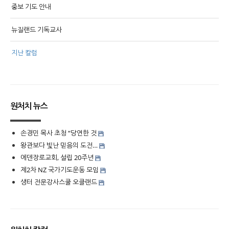
중보 기도 안내
뉴질랜드 기독교사
지난 칼럼
원처치 뉴스
손경민 목사 초청 “당연한 것
왕관보다 빛난 믿음의 도전…
에덴장로교회, 설립 20주년
제2차 NZ 국가기도운동 모임
생터 전문강사스쿨 오클랜드