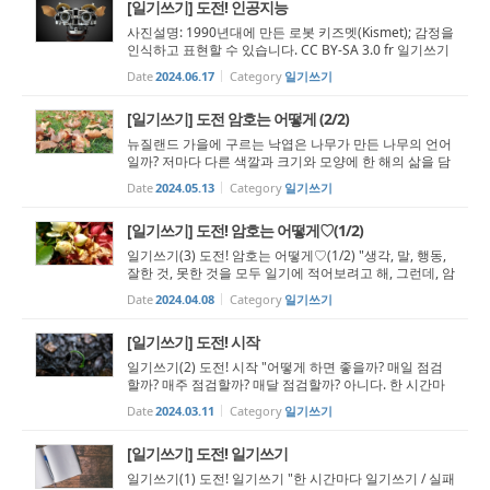
[일기쓰기] 도전! 인공지능
사진설명: 1990년대에 만든 로봇 키즈멧(Kismet); 감정을
인식하고 표현할 수 있습니다. CC BY-SA 3.0 fr 일기쓰기
(5) 도전! 인공지능 "놀랍도록 똑똑하고 충격적이게 어리
Date
2024.06.17
Category
일기쓰기
석은 인공지능" - 최예진 "인간의 직업이 사라지고 있다" -
이정환 인공지능의 한계, ...
[일기쓰기] 도전 암호는 어떻게 (2/2)
뉴질랜드 가을에 구르는 낙엽은 나무가 만든 나무의 언어
일까? 저마다 다른 색깔과 크기와 모양에 한 해의 삶을 담
았다. 일기쓰기(4) 도전! 암호는 어떻게 (2/2) "방법쟁이
Date
2024.05.13
Category
일기쓰기
(Methodist)라고 불리는 사람들은 무엇을 하는지, 그리
고, 그들은 어떻게 '오늘 ...
[일기쓰기] 도전! 암호는 어떻게♡(1/2)
일기쓰기(3) 도전! 암호는 어떻게♡(1/2) "생각, 말, 행동,
잘한 것, 못한 것을 모두 일기에 적어보려고 해, 그런데, 암
호는 어떻게 하는 것이 좋을까? (풀어 쓴 찰스 웨슬리의 편
Date
2024.04.08
Category
일기쓰기
지에서 1729년 1월 22일)" 성령의 열매를 맺는 영성 수업
과 영성 훈련, 그리고 ...
[일기쓰기] 도전! 시작
일기쓰기(2) 도전! 시작 "어떻게 하면 좋을까? 매일 점검
할까? 매주 점검할까? 매달 점검할까? 아니다. 한 시간마
다 내 삶을 점검하자! 그리고 매일 아침마다, 지난 내 삶을
Date
2024.03.11
Category
일기쓰기
돌아보며 다시 점검하자." - 존 웨슬리 - [출발, 시작하기]
깨알보다 작은 씨앗에서...
[일기쓰기] 도전! 일기쓰기
일기쓰기(1) 도전! 일기쓰기 "한 시간마다 일기쓰기 / 실패