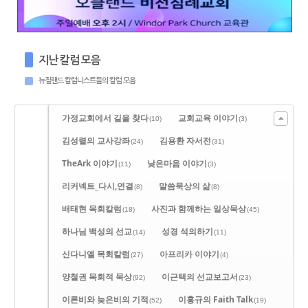
지난 칼럼 모음
뉴질랜드 칼럼니스트들의 칼럼 모음
가정교회에서 길을 찾다
교회교육 이야기
(10)
(3)
김성렬의 교사강좌
김용환 자서전
(24)
(31)
TheArk 이야기
낮은마음 이야기
(11)
(3)
리커넥트_다시,연결
말씀묵상의 삶
(8)
(8)
배태현 목회칼럼
사진과 함께하는 일상묵상
(18)
(45)
하나님 백성의 선교
성경 석의하기
(14)
(11)
신다니엘 목회칼럼
아프리카 이야기
(27)
(4)
양철권 목회적 묵상
이근택의 선교보고서
(92)
(23)
이른비와 늦은비의 기적
이홍규의 Faith Talk
(52)
(19)