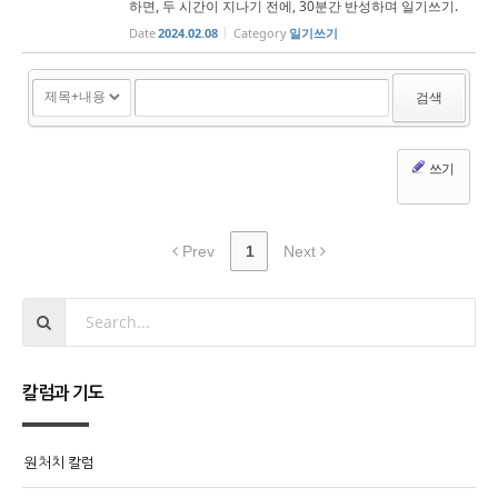
하면, 두 시간이 지나기 전에, 30분간 반성하며 일기쓰기.
- 존 웨슬리의 일기쓰기 방법에서 -" [시작하는 말] 바쁜 시
Date
2024.02.08
Category
일기쓰기
간을 쪼개어, 일기를 쓴다. "한 시간마다 일기쓰기"는, 더
많이 사랑하려는 노...
검색
쓰기
Prev
1
Next
칼럼과 기도
원처치 칼럼