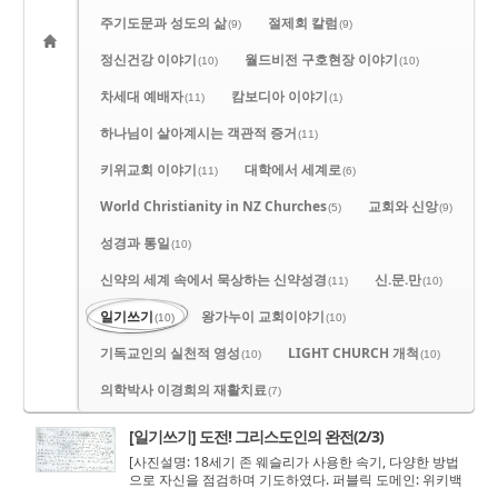
주기도문과 성도의 삶
절제회 칼럼
(9)
(9)
정신건강 이야기
월드비전 구호현장 이야기
(10)
(10)
차세대 예배자
캄보디아 이야기
(11)
(1)
하나님이 살아계시는 객관적 증거
(11)
키위교회 이야기
대학에서 세계로
(11)
(6)
World Christianity in NZ Churches
교회와 신앙
(5)
(9)
성경과 통일
(10)
신약의 세계 속에서 묵상하는 신약성경
신.문.만
(11)
(10)
일기쓰기
왕가누이 교회이야기
(10)
(10)
기독교인의 실천적 영성
LIGHT CHURCH 개척
(10)
(10)
의학박사 이경희의 재활치료
(7)
[일기쓰기] 도전! 그리스도인의 완전(2/3)
[사진설명: 18세기 존 웨슬리가 사용한 속기, 다양한 방법
으로 자신을 점검하며 기도하였다. 퍼블릭 도메인: 위키백
과] 일기쓰기(10) 도전! 그리스도인의 완전(2/3) " Wc.n.v.