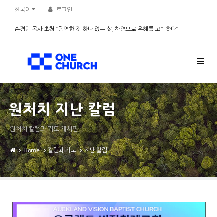
Sketchbook5, 스케치북5
Sketchbook5, 스케치북5
한국어
로그인
손경민 목사 초청 “당연한 것 하나 없는 삶, 찬양으로 은혜를 고백하다”
2026.08.08
원처치 지난 칼럼
원처치 칼럼과 기도 게시판
Home
칼럼과 기도
지난 칼럼