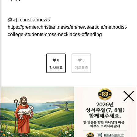
출처: christiannews
https://premierchristian.news/en/news/article/methodist-
college-students-cross-necklaces-offending
0
0
감사해요
기도해요