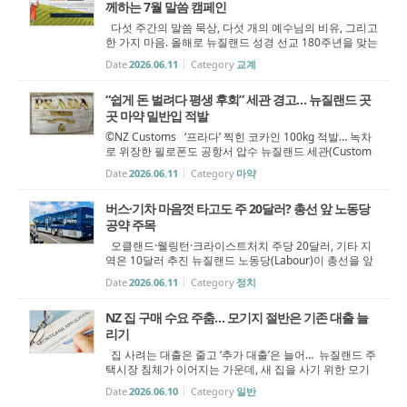
께하는 7월 말씀 캠페인
다섯 주간의 말씀 묵상, 다섯 개의 예수님의 비유, 그리고
한 가지 마음. 올해로 뉴질랜드 성경 선교 180주년을 맞는
뉴질랜드 성서공회(Bible Society New Zealand)가 오는
Date
2026.06.11
Category
교계
7월, 전국 교회와 성도들을 말씀의 여정으로 초대한다.
매년 7월 진행되는 ‘성...
“쉽게 돈 벌려다 평생 후회” 세관 경고… 뉴질랜드 곳
곳 마약 밀반입 적발
©NZ Customs ‘프라다’ 찍힌 코카인 100kg 적발… 녹차
로 위장한 필로폰도 공항서 압수 뉴질랜드 세관(Custom
s)이 타우랑가(Tauranga) 항구와 오클랜드 국제공항(Auc
Date
2026.06.11
Category
마약
kland Airport)에서 대규모 마약 밀반입 시도를 잇달아 적
발했다. 항구 컨테이너에서는 시...
버스·기차 마음껏 타고도 주 20달러? 총선 앞 노동당
공약 주목
오클랜드·웰링턴·크라이스트처치 주당 20달러, 기타 지
역은 10달러 추진 뉴질랜드 노동당(Labour)이 총선을 앞
두고 대중교통비 부담 완화를 위한 새 공약을 발표했다.
Date
2026.06.11
Category
정치
차기 정부 구성 시 버스·기차·일부 페리 이용요금을 일정
금액까지만 부담하도록 하는 ‘...
NZ 집 구매 수요 주춤… 모기지 절반은 기존 대출 늘
리기
집 사려는 대출은 줄고 ‘추가 대출’은 늘어… 뉴질랜드 주
택시장 침체가 이어지는 가운데, 새 집을 사기 위한 모기
지(주택담보대출)는 줄어든 반면 기존 대출에 돈을 더 얹
Date
2026.06.10
Category
일반
는 ‘톱업(top-up)’ 대출은 크게 늘어난 것으로 나타났다.