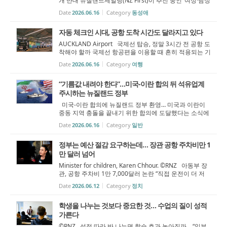
개 반대 뉴질랜드제일당(NZ First)이 추진 중인 ‘여성·남성
법적 정의 개정안’을 둘러싸고 반발이 확산되고 있다. 성
Date
2026.06.16
Category
동성애
소수자 권익단체들은 이 법안이 트랜스젠더와 성소수자
들을 법적으로 배제할 수 있...
자동 체크인 시대, 공항 도착 시간도 달라지고 있다
AUCKLAND Airport 국제선 탑승, 정말 3시간 전 공항 도
착해야 할까 국제선 항공편을 이용할 때 흔히 적용되는 기
준은 ‘출발 3시간 전 공항 도착’이다. 그러나 최근 뉴질랜
Date
2026.06.16
Category
여행
드 주요 공항에 자동화 시스템과 보안 검색 신기술이 도입
되면서, 이 기준이 여전히 ...
“기름값 내려야 한다”…미국-이란 합의 뒤 석유업계
주시하는 뉴질랜드 정부
미국-이란 합의에 뉴질랜드 정부 환영… 미국과 이란이
중동 지역 충돌을 끝내기 위한 합의에 도달했다는 소식에
뉴질랜드 정부가 환영의 뜻을 밝혔다. 이번 합의 발표 이
Date
2026.06.16
Category
일반
후 국제 금융시장은 상승세를 보였고, 국제유가는 하락세
로 돌아섰다. 다만 뉴질랜...
정부는 예산 절감 요구하는데… 장관 공항 주차비만 1
만 달러 넘어
Minister for children, Karen Chhour. ©RNZ 아동부 장
관, 공항 주차비 1만 7,000달러 논란 “직접 운전이 더 저
렴” 해명에도 장기 단기주차 이용 놓고 의문 캐런 추어(K
Date
2026.06.12
Category
정치
aren Chhour) 뉴질랜드 아동부 장관이 2년 동안 오클랜
드 공항 주차비로 약 1만 7,00...
학생을 나누는 것보다 중요한 것… 수업의 질이 성적
가른다
©RNZ 성적 따라 반 나누면 학습 효과 높아질까… “일부