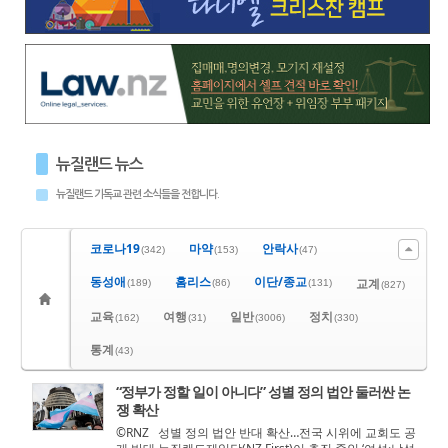
뉴질랜드 뉴스
뉴질랜드 기독교 관련 소식들을 전합니다.
코로나19
마약
안락사
(342)
(153)
(47)
동성애
홈리스
이단/종교
교계
(189)
(86)
(131)
(827)
교육
여행
일반
정치
(162)
(31)
(3006)
(330)
통계
(43)
“정부가 정할 일이 아니다” 성별 정의 법안 둘러싼 논
쟁 확산
©RNZ 성별 정의 법안 반대 확산…전국 시위에 교회도 공