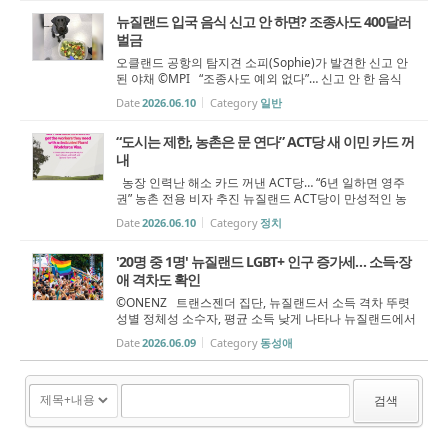
뉴질랜드중앙은행(Reser...
뉴질랜드 입국 음식 신고 안 하면? 조종사도 400달러
벌금
오클랜드 공항의 탐지견 소피(Sophie)가 발견한 신고 안
된 야채 ©MPI “조종사도 예외 없다”… 신고 안 한 음식
반입하다 적발된 조종사들, 벌금 400달러 오클랜드 공항
Date
2026.06.10
Category
일반
을 통해 신고하지 않은 음식물을 반입하려던 항공기 조종
사 3명이 각각 400뉴질랜드달러...
“도시는 제한, 농촌은 문 연다” ACT당 새 이민 카드 꺼
내
농장 인력난 해소 카드 꺼낸 ACT당… “6년 일하면 영주
권” 농촌 전용 비자 추진 뉴질랜드 ACT당이 만성적인 농
촌 인력난 해결을 위해 새로운 ‘농촌 노동력 비자(Rural W
Date
2026.06.10
Category
정치
orkforce Visa_RWV)’ 도입을 제안했다. 낙농업과 축산업,
일반 농장 노동 분야 인력을 ...
'20명 중 1명' 뉴질랜드 LGBT+ 인구 증가세… 소득·장
애 격차도 확인
©ONENZ 트랜스젠더 집단, 뉴질랜드서 소득 격차 뚜렷
성별 정체성 소수자, 평균 소득 낮게 나타나 뉴질랜드에서
성인 인구 약 20명 중 1명이 자신을 성소수자(LGBT+)로
Date
2026.06.09
Category
동성애
인식하고 있는 것으로 나타났다. 특히 트랜스젠더(Transg
ender)와 논바이너리(Non-bina...
검색