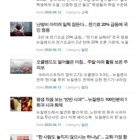
학생에게 도움, 신중한 접근 필요” 학생들의 학업 수준에
따라 반을 나누는 이른바 ‘능력별 반 편성(streaming)’이
Date
2026.06.12
Category
교육
일부 학생의 성취도를 높일 수 있다는 연구 결과가 나왔
다. 다만 교육 격차를 키울 ...
난방비 아끼려 일찍 잠든다… 전기료 20% 급등에 국
민 청원
2년 새 전기요금 20% 급등… “전기료 낮춰라” 전국 청원
뉴질랜드의 전기요금이 2년 만에 20% 오른 가운데, 뉴질
랜드 소비자협회(Consumer NZ)가 정부에 전력시장 개
Date
2026.06.12
Category
일반
혁을 요구하는 국민 청원에 나섰다. 협회 조사에 따르면
지난 1년 동안 뉴질랜드 가구 4...
오클랜드도 얼어붙은 아침… 주말 야외 활동 보온 주
의보
크라이스트처치 영하 2.7도·오클랜드 0.3도… 뉴질랜드
전역 ‘한겨울 추위’ 뉴질랜드 전역에 강한 한기가 내려앉
으면서 크라이스트처치 공항의 기온이 영하 2.7도까지 떨
Date
2026.06.12
Category
일반
어졌다. 오클랜드 서부의 훼누아파이 공항(Whenuapai Ai
rport)도 0.3도를 기록해 올해 ...
평생 처음 보는 '반반 사과'"…뉴질랜드 100만분의 1
희귀 사과 화제
뉴질랜드레서 발견된 빨간색 반, 노란색 반 희귀 사과의
모습 ©선샤인 코너 마켓 페이스북 뉴질랜드의 한 농산
물 매장에서 빨간색과 노란색이 정확히 반으로 나뉜 희귀
Date
2026.06.11
Category
일반
사과가 발견돼 화제를 모으고 있다. 해당 사과는 뉴질랜드
크라이스트처치의 한 농산물...
"한 사람도 놓치지 않으시는 하나님”… 교회·가정 함