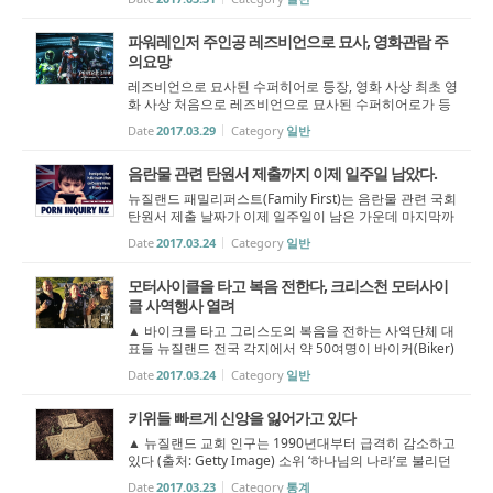
는 영향과 사회적 유해성’을 조사해 달라며 청원운동을 진
행하고 있는 ...
파워레인저 주인공 레즈비언으로 묘사, 영화관람 주
의요망
레즈비언으로 묘사된 수퍼히어로 등장, 영화 사상 최초 영
화 사상 처음으로 레즈비언으로 묘사된 수퍼히어로가 등
장해 논란이 일고 있다. 영화 ‘파워레인저(Power Ranger
Date
2017.03.29
Category
일반
s)’의 옐로우레인저 트리니(Trini)가 바로 그 주인공이다.
파워레인저는 일...
음란물 관련 탄원서 제출까지 이제 일주일 남았다.
뉴질랜드 패밀리퍼스트(Family First)는 음란물 관련 국회
탄원서 제출 날짜가 이제 일주일이 남은 가운데 마지막까
지 탄원서 서명에 동참해줄 것을 강력히 권면하고 있다.
Date
2017.03.24
Category
일반
패밀리퍼스트는 ‘음란물이 공중 보건에 미치는 영향과 사
회적 유해성’을...
모터사이클을 타고 복음 전한다, 크리스천 모터사이
클 사역행사 열려
▲ 바이크를 타고 그리스도의 복음을 전하는 사역단체 대
표들 뉴질랜드 전국 각지에서 약 50여명이 바이커(Biker)
들이 그리스도의 복음을 전하기 위해 몰려왔다. 지난 2월
Date
2017.03.24
Category
일반
24일(금)에서 26일(주일)까지 크리스천 모터사이클 행사
인 ‘더 게더링(The Gathe...
키위들 빠르게 신앙을 잃어가고 있다
▲ 뉴질랜드 교회 인구는 1990년대부터 급격히 감소하고
있다 (출처: Getty Image) 소위 ‘하나님의 나라’로 불리던
뉴질랜드는 빠르게 신앙을 잃어가고 있다. 1세기 전 뉴질
Date
2017.03.23
Category
통계