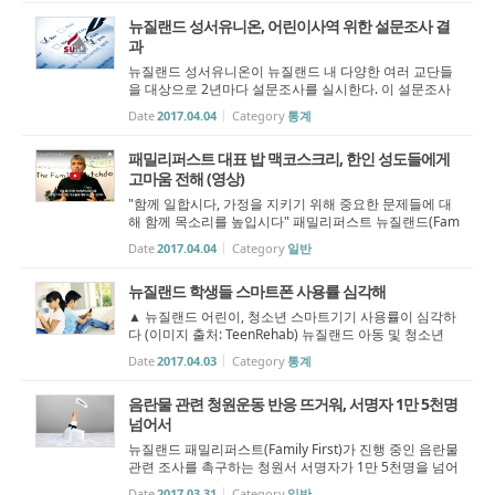
그리스도의 후계자라고 믿으며,...
뉴질랜드 성서유니온, 어린이사역 위한 설문조사 결
과
뉴질랜드 성서유니온이 뉴질랜드 내 다양한 여러 교단들
을 대상으로 2년마다 설문조사를 실시한다. 이 설문조사
는 만 0세부터 12세까지의 아이들의 교회 출석률과 프로
Date
2017.04.04
Category
통계
그램에 대한 조사이다. 설문 조사를 총괄하는 애넷 오스본
(Annette Osborne)씨는 "2016년 ...
패밀리퍼스트 대표 밥 맥코스크리, 한인 성도들에게
고마움 전해 (영상)
"함께 일합시다, 가정을 지키기 위해 중요한 문제들에 대
해 함께 목소리를 높입시다" 패밀리퍼스트 뉴질랜드(Fam
ily First NZ)의 대표 밥 맥코스크리씨가 원처치를 통하여
Date
2017.04.04
Category
일반
뉴질랜드 한인 성도들에게 인사말을 전했다. 밥 맥코스크
리씨는 패밀리퍼스트가 현재 ...
뉴질랜드 학생들 스마트폰 사용률 심각해
▲ 뉴질랜드 어린이, 청소년 스마트기기 사용률이 심각하
다 (이미지 출처: TeenRehab) 뉴질랜드 아동 및 청소년
대부분 스크린타임 제한 없어 십대 청소년 10명 중 8명과
Date
2017.04.03
Category
통계
초등학생들 10명 중 6명은 방과 후 스크린타임(Screen Ti
me)에 대한 제한이 전혀 없는 ...
음란물 관련 청원운동 반응 뜨거워, 서명자 1만 5천명
넘어서
뉴질랜드 패밀리퍼스트(Family First)가 진행 중인 음란물
관련 조사를 촉구하는 청원서 서명자가 1만 5천명을 넘어
섰다. 패밀리퍼스트는 국회에 ‘음란물이 공중 보건에 미치
Date
2017.03.31
Category
일반