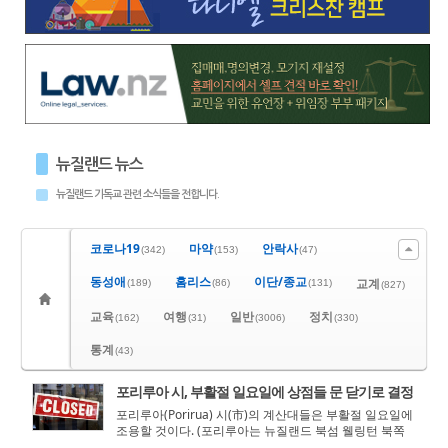
뉴질랜드 뉴스
뉴질랜드 기독교 관련 소식들을 전합니다.
코로나19
마약
안락사
(342)
(153)
(47)
동성애
홈리스
이단/종교
교계
(189)
(86)
(131)
(827)
교육
여행
일반
정치
(162)
(31)
(3006)
(330)
통계
(43)
포리루아 시, 부활절 일요일에 상점들 문 닫기로 결정
포리루아(Porirua) 시(市)의 계산대들은 부활절 일요일에
조용할 것이다. (포리루아는 뉴질랜드 북섬 웰링턴 북쪽
에 위치한 도시이다) 시내의 모든 소매상들은 포리루아