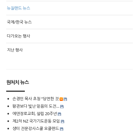
뉴질랜드 뉴스
국제/한국 뉴스
다가오는 행사
지난 행사
원처치 뉴스
손경민 목사 초청 “당연한 것
왕관보다 빛난 믿음의 도전…
에덴장로교회, 설립 20주년
제2차 NZ 국가기도운동 모임
생터 전문강사스쿨 오클랜드