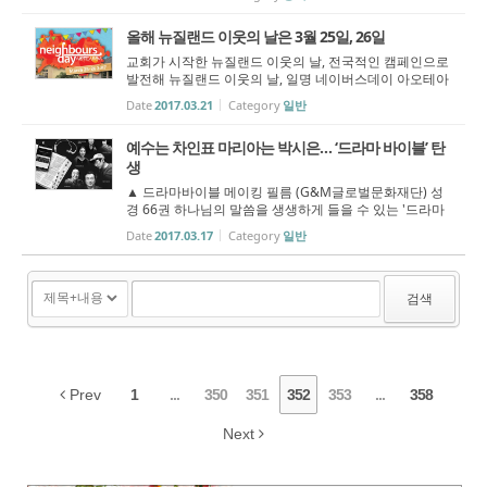
랜드는 지구상에서 가장 종교적인 장소 중 하나였다. 백인
과 마오리를 포...
올해 뉴질랜드 이웃의 날은 3월 25일, 26일
교회가 시작한 뉴질랜드 이웃의 날, 전국적인 캠페인으로
발전해 뉴질랜드 이웃의 날, 일명 네이버스데이 아오테아
로아(Neighbours Day Aotearoa)는 라이프와이즈(Lifewi
Date
2017.03.21
Category
일반
se)와 타카푸나 감리교회(Takapuna Methodist Church)
의 협업으로 시작된 캠페인이다. (...
예수는 차인표 마리아는 박시은… ‘드라마 바이블’ 탄
생
▲ 드라마바이블 메이킹 필름 (G&M글로벌문화재단) 성
경 66권 하나님의 말씀을 생생하게 들을 수 있는 '드라마
바이블'이 탄생했다. 창세기부터 요한계시록까지 모든 성
Date
2017.03.17
Category
일반
경을 오디오 드라마 형태로 제작한 이 '드라마 바이블'은
어플리케이...
검색
Prev
1
...
350
351
352
353
...
358
Next