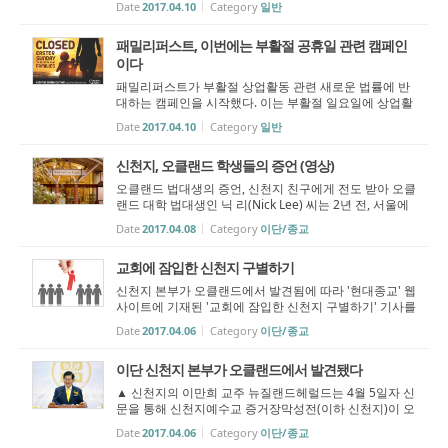
Date
2017.04.10
Category
일반
씨티 카운슬의 이 결정에 따라 예외 없이 문을 닫아야 한
다. 포리루아 시의회는, 2016년...
패밀리퍼스트, 이번에는 부활절 공휴일 관련 캠페인
이다
패밀리퍼스트가 부활절 상업활동 관련 새로운 법률에 반
대하는 캠페인을 시작했다. 이는 부활절 일요일에 상업활
동 허가 여부에 대한 결정을 지방 당국들에게 맡기는 법률
Date
2017.04.10
Category
일반
이다. 부활절 휴가문화를 유지하려는 이 캠페인은 소비자
들과 그들의 지역사회에, '...
신천지, 오클랜드 학생들의 증언 (영상)
오클랜드 법대생의 증언, 신천지 친구에게 전도 받아 오클
랜드 대학 법대생인 닉 리(Nick Lee) 씨는 2년 전, 서울에
다녀오는 동안 친구에 의해서 한 성경공부 그룹에 초대를
Date
2017.04.08
Category
이단/종교
받았다. 하지만 그는 친구가 '신천지' 신도였고 그를 끌어
들이기 위한 미...
교회에 잠입한 신천지 구별하기
신천지 본부가 오클랜드에서 발견됨에 따라 '현대종교' 웹
사이트에 기재된 '교회에 잠입한 신천지 구별하기' 기사를
올립니다. 앞으로 뉴질랜드 한인교회들에게 도움이 될만
Date
2017.04.06
Category
이단/종교
한 신천지 관련 기사를 종종 올리도록 하겠습니다. - 원처
치 우리교...
이단 신천지 본부가 오클랜드에서 발견됐다
▲ 신천지의 이만희 교주 뉴질랜드헤럴드는 4월 5일자 신
문을 통해 신천지예수교 증거장막성전(이하 신천지)이 오
클랜드에 본부를 설립한 사실을 자체적인 조사를 통해 확
Date
2017.04.06
Category
이단/종교
인했음을 알렸다. 신천지는 단체의 창립자 이만희가 예수