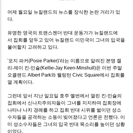
어제 월요일 뉴질랜드의 뉴스를 장식한 논란 거리가 있
다.
유명한 영국의 트랜스젠더 반대 운동가가 뉴질랜드에
서 집회를 앞두고 있어 뉴질랜드 이민국이 그녀의 입국을
불어할지 고려하고 있다.
'포지 파커(Posie Parker)'라는 이름으로 알려진 본명 켈
리-제이 킨-민슐(Kellie-Jay Keen-Minshull)은 이번 주말
오클랜드 Albert Park와 웰링턴 Civic Square에서 집회를
열 계획이다.
그런데 앞서 지난 일요일 호주 멜번에서 열린 킨-민슐의
집회에서 신나치주의자들이 그녀를 지지하며 집회장에
나타나 나치 경례를 하고 집회 반대 시위를 벌이던 성소
수자들을 공격하는 소동이 빚어졌다고 언론은 전했다. 이
미 성소수자들은 그녀의 입국 반대 목소리를 높이던 상황
이었다.